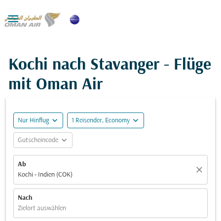

Kochi nach Stavanger - Flüge
mit Oman Air
expand_more
expand_more
Nur Hinflug
1 Reisender, Economy
expand_more
Gutscheincode
Ab
close
Kochi - Indien (COK)
Nach
Zielort auswählen