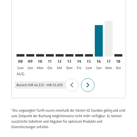
COK–SLL: cmp-view-offers-disclaimer. Angebote find
COK–SLL: cmp-view-offers-disclaimer. Angebote
COK–SLL: cmp-view-offers-disclaimer. Ange
COK–SLL: cmp-view-offers-disclaimer. 
COK–SLL: cmp-view-offers-disclaim
COK–SLL: cmp-view-offers-disc
COK–SLL: cmp-view-offers-
COK–SLL: cmp-view-off
COK–SLL, 16/08/20
COK–SLL, 17/0
COK–SLL: 
COK–S
C
08
09
10
11
12
13
14
15
16
17
18
19
Sam
Son
Mon
Die
Mit
Don
Fre
Sam
Son
Mon
Die
Mit
D
AUG.
chevron_left
chevron_right
Bereich
INR 44,535
-
INR 55,970
*Die angezeigten Tarife waren innerhalb der letzten 48 Stunden gültig und sind
zum Zeitpunkt der Buchung möglicherweise nicht mehr verfügbar. Es können
zusätzliche Gebühren und Abgaben für optionale Produkte und
Dienstleistungen anfallen.