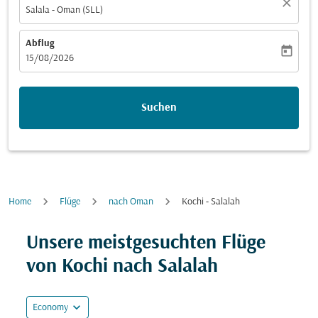
close
Salala - Oman (SLL)
Abflug
today
fc-booking-departure-date-aria-label
15/08/2026
Suchen
Home
Flüge
nach Oman
Kochi - Salalah
Unsere meistgesuchten Flüge
von Kochi nach Salalah
expand_more
Economy