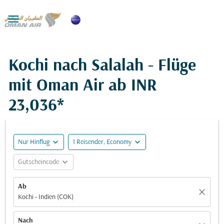

Kochi nach Salalah - Flüge
mit Oman Air ab
INR
23,036*
expand_more
expand_more
Nur Hinflug
1 Reisender, Economy
expand_more
Gutscheincode
Ab
close
Kochi - Indien (COK)
Nach