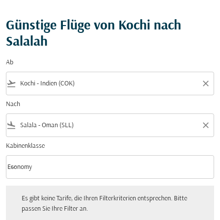
Günstige Flüge von Kochi nach
Salalah
Ab
flight_takeoff
close
Nach
flight_land
close
Kabinenklasse
keyboard_arrow_down
Economy
Kabinenklasse option Economy Selected
Es gibt keine Tarife, die Ihren Filterkriterien entsprechen. Bitte passen Sie Ihre Fi
Es gibt keine Tarife, die Ihren Filterkriterien entsprechen. Bitte
passen Sie Ihre Filter an.