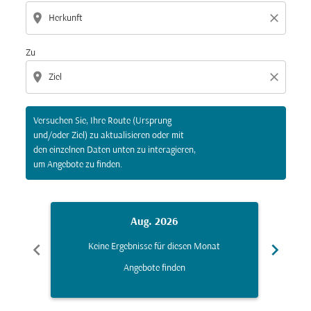
location_on
close
Zu
location_on
close
Versuchen Sie, Ihre Route (Ursprung
und/oder Ziel) zu aktualisieren oder mit
den einzelnen Daten unten zu interagieren,
um Angebote zu finden.
Aug. 2026
chevron_left
chevron_right
Keine Ergebnisse für diesen Monat
K
Angebote finden