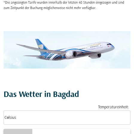
*Die angezeigten Tarife wurden innerhalb der letzten 48 Stunden eingezogen und sind
zum Zeitpunkt der Buchung möglicherweise nicht mehr verfügbar.
Das Wetter in Bagdad
Temperatureinheit
:
Weather unit option Celsius Selected
keyboard_arrow_down
Celsius