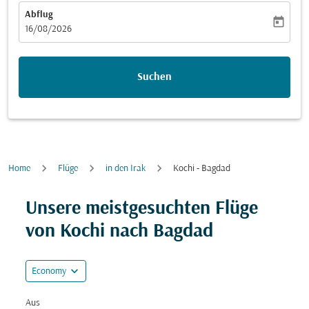
Abflug
today
fc-booking-departure-date-aria-label
16/08/2026
Suchen
Home
Flüge
in den Irak
Kochi - Bagdad
Versuchen Sie, Ihre Route (Ursprung und/oder Ziel) zu
Unsere meistgesuchten Flüge
von Kochi nach Bagdad
expand_more
Economy
Aus