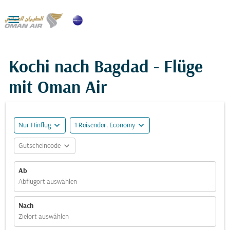

Kochi nach Bagdad - Flüge
mit Oman Air
expand_more
expand_more
Nur Hinflug
1 Reisender, Economy
expand_more
Gutscheincode
Ab
Abflugort auswählen
Nach
Zielort auswählen