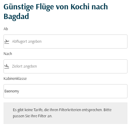
Günstige Flüge von Kochi nach
Bagdad
Ab
flight_takeoff
Nach
flight_land
Kabinenklasse
keyboard_arrow_down
Economy
Kabinenklasse option Economy Selected
Es gibt keine Tarife, die Ihren Filterkriterien entsprechen. Bitte passen Sie Ihre Fi
Es gibt keine Tarife, die Ihren Filterkriterien entsprechen. Bitte
passen Sie Ihre Filter an.