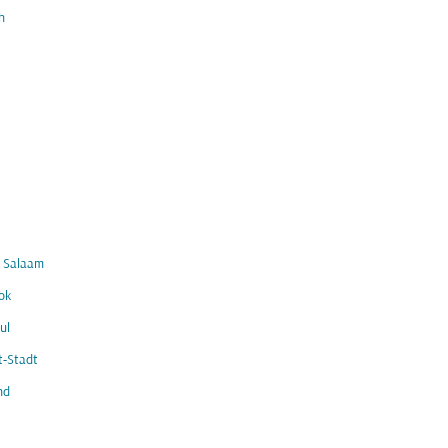
h
s Salaam
ok
ul
t-Stadt
nd