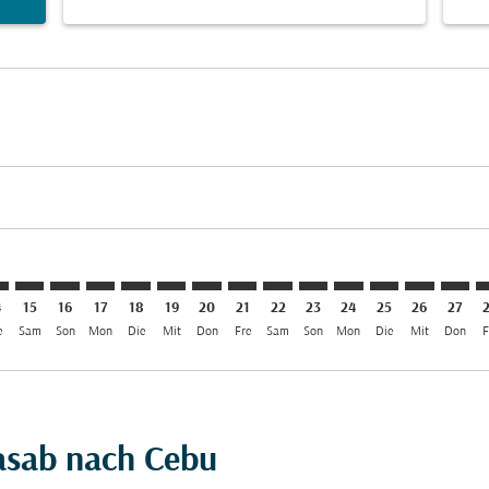
imer. Angebote finden
sclaimer. Angebote finden
rs-disclaimer. Angebote finden
offers-disclaimer. Angebote finden
iew-offers-disclaimer. Angebote finden
mp-view-offers-disclaimer. Angebote finden
B: cmp-view-offers-disclaimer. Angebote finden
S–CEB: cmp-view-offers-disclaimer. Angebote finden
KHS–CEB: cmp-view-offers-disclaimer. Angebote finden
KHS–CEB: cmp-view-offers-disclaimer. Angebote find
KHS–CEB: cmp-view-offers-disclaimer. Angebote 
KHS–CEB: cmp-view-offers-disclaimer. Angeb
KHS–CEB: cmp-view-offers-disclaimer. A
KHS–CEB: cmp-view-offers-disclaime
KHS–CEB: cmp-view-offers-discl
KHS–CEB: cmp-view-offers-d
KHS–CEB: cmp-view-offe
KHS–CEB: cmp-view
KHS–CEB: cmp-
KHS–CEB: 
KHS–C
K
4
15
16
17
18
19
20
21
22
23
24
25
26
27
e
Sam
Son
Mon
Die
Mit
Don
Fre
Sam
Son
Mon
Die
Mit
Don
F
hasab nach Cebu