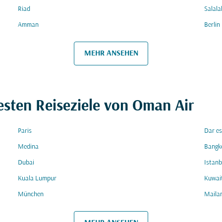
Riad
Salala
Amman
Berlin
MEHR ANSEHEN
esten Reiseziele von Oman Air
Paris
Dar e
Medina
Bangk
Dubai
Istanb
Kuala Lumpur
Kuwai
München
Maila