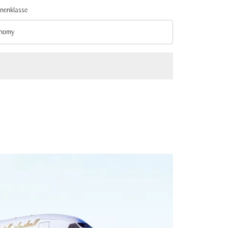
nenklasse
nomy
nenklasse option Economy Selected