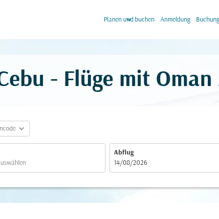
keyboard_arrow_down
keyb
Planen und buchen
Anmeldung
Buchung
Cebu - Flüge mit Oman 
expand_more
incode
Abflug
fc-booking-departure-date-aria-label
14/08/2026