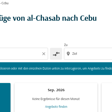
- Cebu
r Ziel) zu aktualisieren oder mit den einzelnen Daten unte
lüge von al-Chasab nach Cebu
Zu
compare_arrows
close
location_on
lisieren oder mit den einzelnen Daten unten zu interagieren, um Angebote zu finde
Sep. 2026
Keine Ergebnisse für diesen Monat
Angebote finden