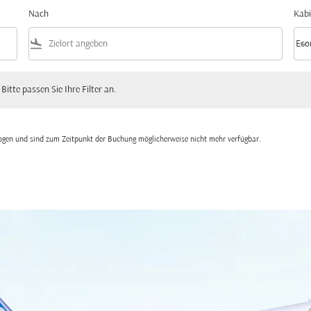
Nach
Kabi
flight_land
keyboard_arrow_down
Eco
Kabi
 passen Sie Ihre Filter an.
 Bitte passen Sie Ihre Filter an.
zogen und sind zum Zeitpunkt der Buchung möglicherweise nicht mehr verfügbar.