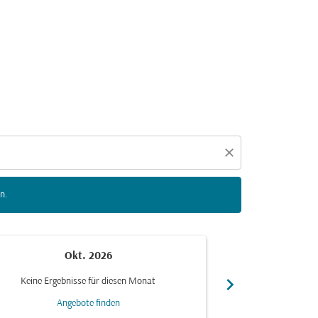
n zu interagieren, um Angebote zu finden.
close
n.
Okt. 2026
N
chevron_right
Keine Ergebnisse für diesen Monat
Keine Ergebn
Angebote finden
Ang