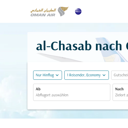
al-Chasab nach 
expand_more
expand_more
Nur Hinflug
1 Reisender, Economy
Gutsche
Ab
Nach