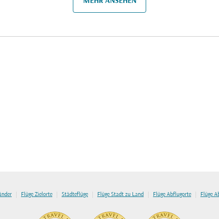
MEHR ANSEHEN
|
|
|
|
|
länder
Flüge Zielorte
Städteflüge
Flüge Stadt zu Land
Flüge Abflugorte
Flüge A