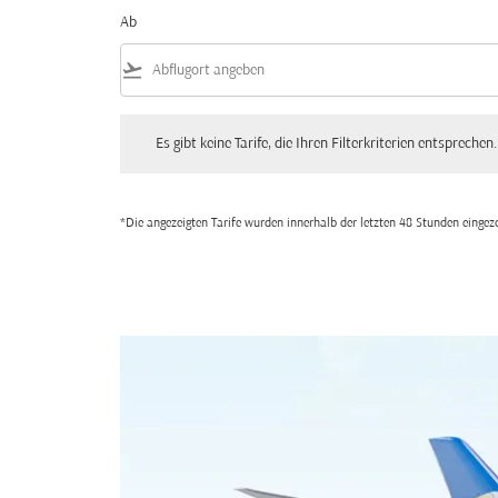
Ab
flight_takeoff
Es gibt keine Tarife, die Ihren Filterkriterien entsprechen. Bitte
Es gibt keine Tarife, die Ihren Filterkriterien entsprechen.
*Die angezeigten Tarife wurden innerhalb der letzten 48 Stunden einge