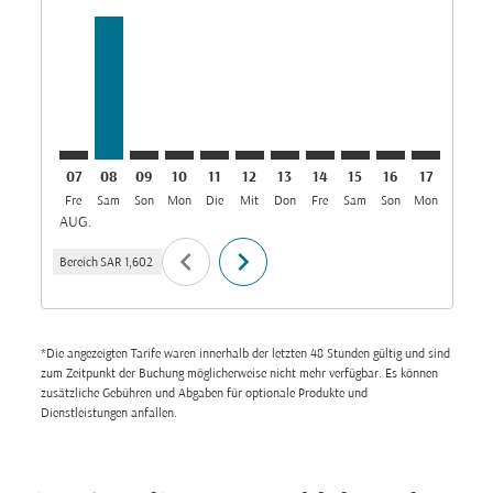
JED–MNL: cmp-view-offers-disclaimer. Angebote fin
JED–MNL, 08/08/2026: Aus SAR 1,602
JED–MNL: cmp-view-offers-disclaimer. Ange
JED–MNL: cmp-view-offers-disclaimer. 
JED–MNL: cmp-view-offers-disclaim
JED–MNL: cmp-view-offers-disc
JED–MNL: cmp-view-offers-
JED–MNL: cmp-view-off
JED–MNL: cmp-view
JED–MNL: cmp-
JED–MNL: 
JED–M
J
07
08
09
10
11
12
13
14
15
16
17
18
Fre
Sam
Son
Mon
Die
Mit
Don
Fre
Sam
Son
Mon
Die
M
AUG.
chevron_left
chevron_right
Bereich
SAR 1,602
*Die angezeigten Tarife waren innerhalb der letzten 48 Stunden gültig und sind
zum Zeitpunkt der Buchung möglicherweise nicht mehr verfügbar. Es können
zusätzliche Gebühren und Abgaben für optionale Produkte und
Dienstleistungen anfallen.