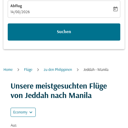
Abflug
today
fc-booking-departure-date-aria-label
14/08/2026
Suchen
Home
Flüge
zu den Philippinen
Jeddah - Manila
Unsere meistgesuchten Flüge
von Jeddah nach Manila
expand_more
Economy
Aus