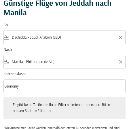
Günstige Flüge von Jeddah nach
Manila
Ab
flight_takeoff
close
Nach
flight_land
close
Kabinenklasse
keyboard_arrow_down
Economy
Kabinenklasse option Economy Selected
Es gibt keine Tarife, die Ihren Filterkriterien entsprechen. Bitte passen Sie Ihre Fi
Es gibt keine Tarife, die Ihren Filterkriterien entsprechen. Bitte
passen Sie Ihre Filter an.
*Die angezeigten Tarife wurden innerhalb der letzten 48 Stunden eingezogen und sind