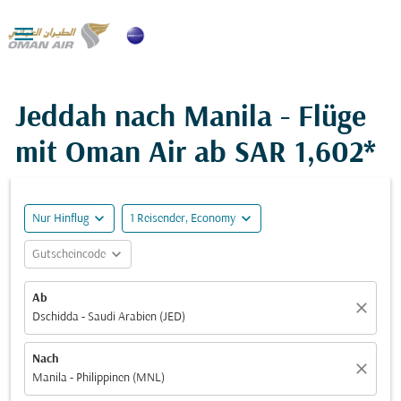

Jeddah nach Manila - Flüge
mit Oman Air ab
SAR 1,602*
expand_more
expand_more
Nur Hinflug
1 Reisender, Economy
expand_more
Gutscheincode
Ab
close
Dschidda - Saudi Arabien (JED)
Nach
close
Manila - Philippinen (MNL)