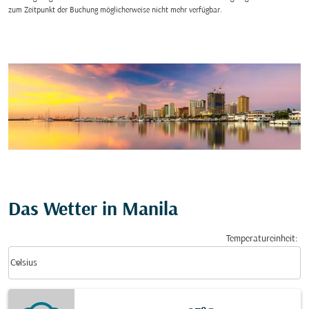
zum Zeitpunkt der Buchung möglicherweise nicht mehr verfügbar.
Das Wetter in Manila
Temperatureinheit
:
Weather unit option Celsius Selected
keyboard_arrow_down
Celsius