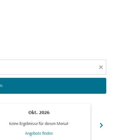
n zu interagieren, um Angebote zu finden.
close
n.
Okt. 2026
N
chevron_right
Keine Ergebnisse für diesen Monat
Keine Ergebn
Angebote finden
Ang