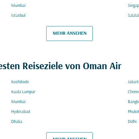
Mumbai
Singa
Istanbul
Salala
MEHR ANSEHEN
esten Reiseziele von Oman Air
Kozhikode
Jakart
Kuala Lumpur
Chenn
Mumbai
Bangk
Hyderabad
Phuke
Dhaka
Delhi