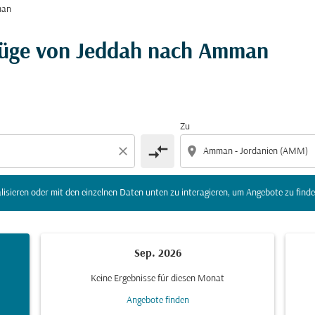
man
r Ziel) zu aktualisieren oder mit den einzelnen Daten unte
lüge von Jeddah nach Amman
Zu
compare_arrows
close
location_on
lisieren oder mit den einzelnen Daten unten zu interagieren, um Angebote zu finde
Sep. 2026
Keine Ergebnisse für diesen Monat
Angebote finden