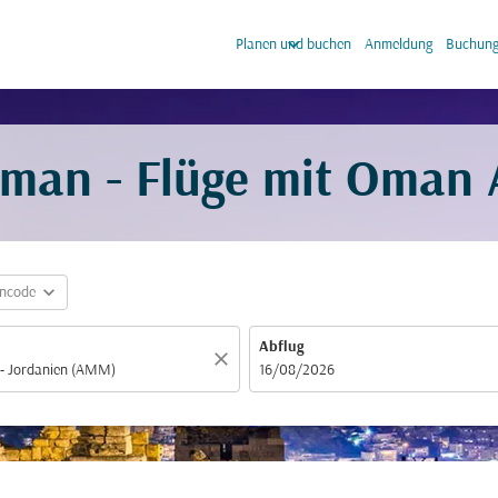
keyboard_arrow_down
keyb
Planen und buchen
Anmeldung
Buchung
man - Flüge mit Oman 
expand_more
incode
Abflug
close
fc-booking-departure-date-aria-label
16/08/2026