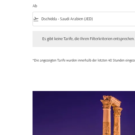
Ab
flight_takeoff
Es gibt keine Tarife, die Ihren Filterkriterien entsprechen. Bitte
Es gibt keine Tarife, die Ihren Filterkriterien entsprechen.
*Die angezeigten Tarife wurden innerhalb der letzten 48 Stunden einge