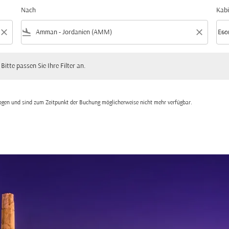
Nach
Kabi
close
flight_land
close
keyboard_arrow_down
Eco
Kabi
 passen Sie Ihre Filter an.
 Bitte passen Sie Ihre Filter an.
zogen und sind zum Zeitpunkt der Buchung möglicherweise nicht mehr verfügbar.