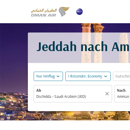
Jeddah nach Am
expand_more
expand_more
Nur Hinflug
1 Reisender, Economy
Gutsche
Ab
Nach
close