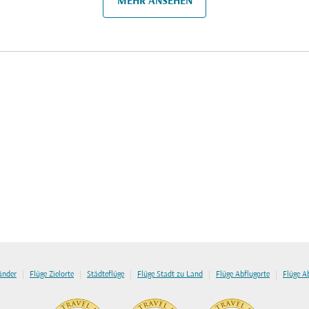
MEHR ANSEHEN
|
|
|
|
|
länder
Flüge Zielorte
Städteflüge
Flüge Stadt zu Land
Flüge Abflugorte
Flüge A