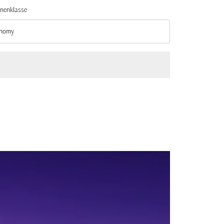
nenklasse
nomy
nenklasse option Economy Selected