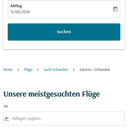
Abflug
today
fc-booking-departure-date-aria-label
13/08/2026
Suchen
Home
Flüge
nach Schweden
Jakarta - Schweden
Unsere meistgesuchten Flüge
Ab
flight_takeoff