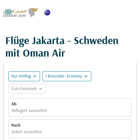

Flüge Jakarta - Schweden
mit Oman Air
expand_more
expand_more
Nur Hinflug
1 Reisender, Economy
expand_more
Gutscheincode
Ab
Abflugort auswählen
Nach
Zielort auswählen