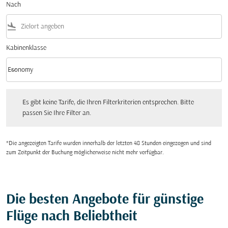
Nach
flight_land
Kabinenklasse
keyboard_arrow_down
Economy
Kabinenklasse option Economy Selected
Es gibt keine Tarife, die Ihren Filterkriterien entsprechen. Bitte passen Sie Ihre Fi
Es gibt keine Tarife, die Ihren Filterkriterien entsprechen. Bitte
passen Sie Ihre Filter an.
*Die angezeigten Tarife wurden innerhalb der letzten 48 Stunden eingezogen und sind
zum Zeitpunkt der Buchung möglicherweise nicht mehr verfügbar.
Die besten Angebote für günstige
Flüge nach Beliebtheit