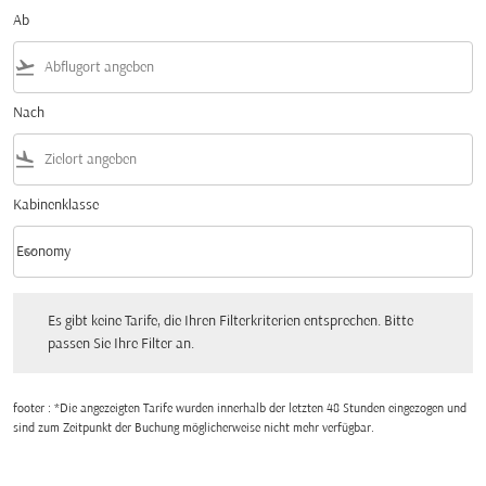
Ab
flight_takeoff
Nach
flight_land
Kabinenklasse
keyboard_arrow_down
Economy
Kabinenklasse option Economy Selected
Es gibt keine Tarife, die Ihren Filterkriterien entsprechen. Bitte passen Sie Ihre Fi
Es gibt keine Tarife, die Ihren Filterkriterien entsprechen. Bitte
passen Sie Ihre Filter an.
footer : *Die angezeigten Tarife wurden innerhalb der letzten 48 Stunden eingezogen und
sind zum Zeitpunkt der Buchung möglicherweise nicht mehr verfügbar.