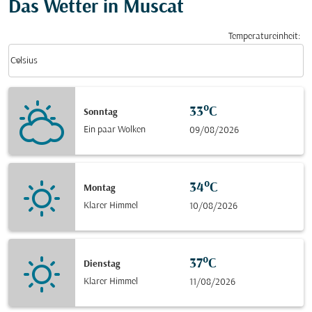
Das Wetter in Muscat
Temperatureinheit
:
Weather unit option Celsius Selected
keyboard_arrow_down
Celsius
33°C
Sonntag
Ein paar Wolken
09/08/2026
34°C
Montag
Klarer Himmel
10/08/2026
37°C
Dienstag
Klarer Himmel
11/08/2026