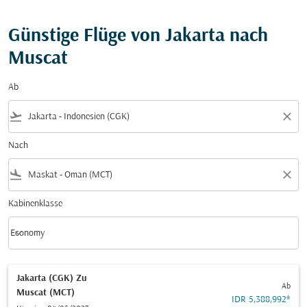
Günstige Flüge von Jakarta nach
Muscat
Ab
flight_takeoff
close
Nach
flight_land
close
Kabinenklasse
keyboard_arrow_down
Economy
Kabinenklasse option Economy Selected
Jakarta (CGK)
Zu
Ab
Muscat (MCT)
IDR 5,388,992
*