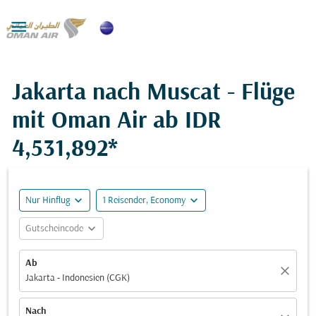

Jakarta nach Muscat - Flüge
mit Oman Air ab
IDR
4,531,892*
expand_more
expand_more
Nur Hinflug
1 Reisender, Economy
expand_more
Gutscheincode
Ab
close
Jakarta - Indonesien (CGK)
Nach