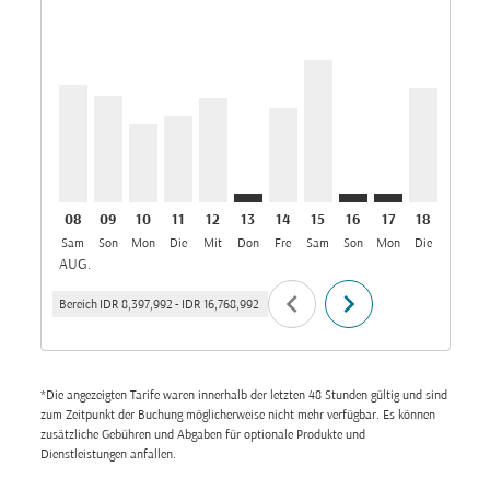
CGK–MCT, 08/08/2026: Aus IDR 13,800,892
CGK–MCT, 09/08/2026: Aus IDR 12,478,992
CGK–MCT, 10/08/2026: Aus IDR 9,268,892
CGK–MCT, 11/08/2026: Aus IDR 10,235,
CGK–MCT, 12/08/2026: Aus IDR 12,2
CGK–MCT: cmp-view-offers-disc
CGK–MCT, 14/08/2026: Aus 
CGK–MCT, 15/08/2026: 
CGK–MCT: cmp-view
CGK–MCT: cmp-
CGK–MCT, 
CGK–M
C
08
09
10
11
12
13
14
15
16
17
18
19
Sam
Son
Mon
Die
Mit
Don
Fre
Sam
Son
Mon
Die
Mit
D
AUG.
chevron_left
chevron_right
Bereich
IDR 8,397,992
-
IDR 16,768,992
*Die angezeigten Tarife waren innerhalb der letzten 48 Stunden gültig und sind
zum Zeitpunkt der Buchung möglicherweise nicht mehr verfügbar. Es können
zusätzliche Gebühren und Abgaben für optionale Produkte und
Dienstleistungen anfallen.