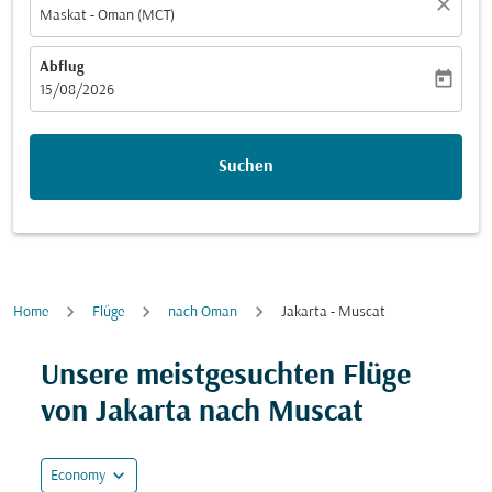
close
Maskat - Oman (MCT)
Abflug
today
fc-booking-departure-date-aria-label
15/08/2026
Suchen
Home
Flüge
nach Oman
Jakarta - Muscat
Unsere meistgesuchten Flüge
von Jakarta nach Muscat
expand_more
Economy