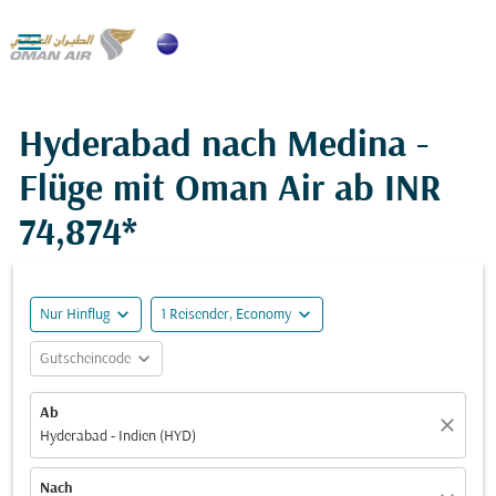

Hyderabad nach Medina -
Flüge mit Oman Air ab
INR
74,874*
expand_more
expand_more
Nur Hinflug
1 Reisender, Economy
expand_more
Gutscheincode
Ab
close
Hyderabad - Indien (HYD)
Nach