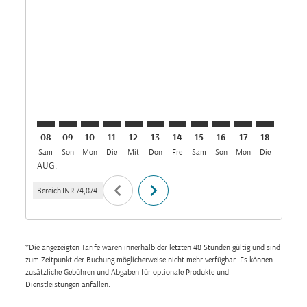
HYD–MED: cmp-view-offers-disclaimer. Angebote fi
HYD–MED: cmp-view-offers-disclaimer. Angebot
HYD–MED: cmp-view-offers-disclaimer. Ang
HYD–MED: cmp-view-offers-disclaimer.
HYD–MED: cmp-view-offers-disclai
HYD–MED: cmp-view-offers-disc
HYD–MED: cmp-view-offers-
HYD–MED: cmp-view-off
HYD–MED: cmp-view
HYD–MED: cmp-
HYD–MED: 
HYD–M
H
08
09
10
11
12
13
14
15
16
17
18
19
Sam
Son
Mon
Die
Mit
Don
Fre
Sam
Son
Mon
Die
Mit
D
AUG.
chevron_left
chevron_right
Bereich
INR 74,874
*Die angezeigten Tarife waren innerhalb der letzten 48 Stunden gültig und sind
zum Zeitpunkt der Buchung möglicherweise nicht mehr verfügbar. Es können
zusätzliche Gebühren und Abgaben für optionale Produkte und
Dienstleistungen anfallen.