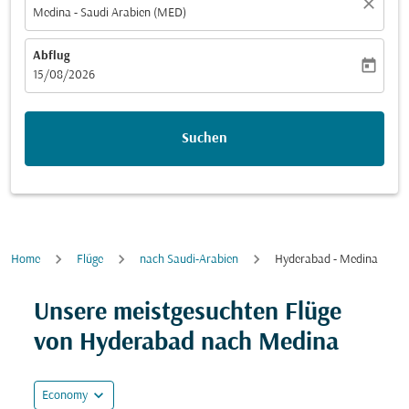
close
Medina - Saudi Arabien (MED)
Abflug
today
fc-booking-departure-date-aria-label
15/08/2026
Suchen
Home
Flüge
nach Saudi-Arabien
Hyderabad - Medina
Unsere meistgesuchten Flüge
von Hyderabad nach Medina
expand_more
Economy