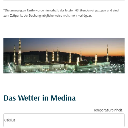
*Die angezeigten Tarife wurden innerhalb der letzten 48 Stunden eingezogen und sind
zum Zeitpunkt der Buchung möglicherweise nicht mehr verfügbar.
Das Wetter in Medina
Temperatureinheit
:
Weather unit option Celsius Selected
keyboard_arrow_down
Celsius