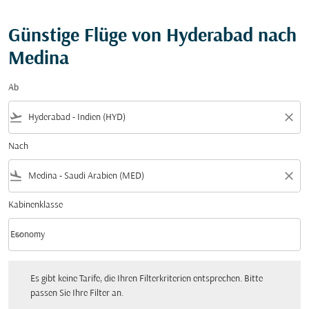
Günstige Flüge von Hyderabad nach
Medina
Ab
flight_takeoff
close
Nach
flight_land
close
Kabinenklasse
keyboard_arrow_down
Economy
Kabinenklasse option Economy Selected
Es gibt keine Tarife, die Ihren Filterkriterien entsprechen. Bitte passen Sie Ihre Fi
Es gibt keine Tarife, die Ihren Filterkriterien entsprechen. Bitte
passen Sie Ihre Filter an.