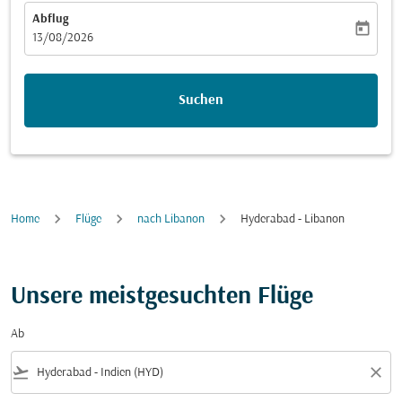
Abflug
today
fc-booking-departure-date-aria-label
13/08/2026
Suchen
Home
Flüge
nach Libanon
Hyderabad - Libanon
Unsere meistgesuchten Flüge
Ab
flight_takeoff
close