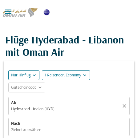

Flüge Hyderabad - Libanon
mit Oman Air
expand_more
expand_more
Nur Hinflug
1 Reisender, Economy
expand_more
Gutscheincode
Ab
close
Hyderabad - Indien (HYD)
Nach
Zielort auswählen