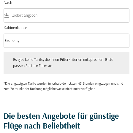
Nach
flight_land
Kabinenklasse
keyboard_arrow_down
Economy
Kabinenklasse option Economy Selected
Es gibt keine Tarife, die Ihren Filterkriterien entsprechen. Bitte passen Sie Ihre Fi
Es gibt keine Tarife, die Ihren Filterkriterien entsprechen. Bitte
passen Sie Ihre Filter an.
*Die angezeigten Tarife wurden innerhalb der letzten 48 Stunden eingezogen und sind
zum Zeitpunkt der Buchung möglicherweise nicht mehr verfügbar.
Die besten Angebote für günstige
Flüge nach Beliebtheit