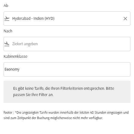
Ab
flight_takeoff
close
Nach
flight_land
Kabinenklasse
keyboard_arrow_down
Economy
Kabinenklasse option Economy Selected
Es gibt keine Tarife, die Ihren Filterkriterien entsprechen. Bitte passen Sie Ihre Fi
Es gibt keine Tarife, die Ihren Filterkriterien entsprechen. Bitte
passen Sie Ihre Filter an.
footer : *Die angezeigten Tarife wurden innerhalb der letzten 48 Stunden eingezogen und
sind zum Zeitpunkt der Buchung möglicherweise nicht mehr verfügbar.