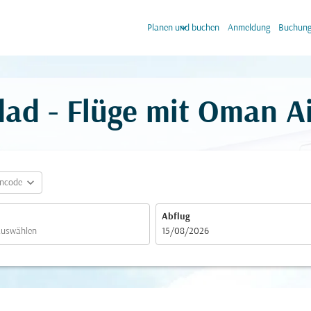
keyboard_arrow_down
keyb
Planen und buchen
Anmeldung
Buchung
ad - Flüge mit Oman Ai
expand_more
incode
Abflug
fc-booking-departure-date-aria-label
15/08/2026