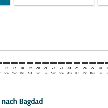
aimer. Angebote finden
isclaimer. Angebote finden
rs-disclaimer. Angebote finden
offers-disclaimer. Angebote finden
iew-offers-disclaimer. Angebote finden
mp-view-offers-disclaimer. Angebote finden
W: cmp-view-offers-disclaimer. Angebote finden
N–BGW: cmp-view-offers-disclaimer. Angebote finden
HAN–BGW: cmp-view-offers-disclaimer. Angebote finden
HAN–BGW: cmp-view-offers-disclaimer. Angebote fin
HAN–BGW: cmp-view-offers-disclaimer. Angebote
HAN–BGW: cmp-view-offers-disclaimer. Ange
HAN–BGW: cmp-view-offers-disclaimer. 
HAN–BGW: cmp-view-offers-disclaim
HAN–BGW: cmp-view-offers-disc
HAN–BGW: cmp-view-offers-
HAN–BGW: cmp-view-off
HAN–BGW: cmp-view
HAN–BGW: cmp-
HAN–BGW: 
HAN–B
H
5
16
17
18
19
20
21
22
23
24
25
26
27
28
m
Son
Mon
Die
Mit
Don
Fre
Sam
Son
Mon
Die
Mit
Don
Fre
S
i nach Bagdad