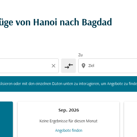
r Ziel) zu aktualisieren oder mit den einzelnen Daten unte
lüge von Hanoi nach Bagdad
Zu
compare_arrows
close
location_on
lisieren oder mit den einzelnen Daten unten zu interagieren, um Angebote zu finde
Sep. 2026
Keine Ergebnisse für diesen Monat
Angebote finden