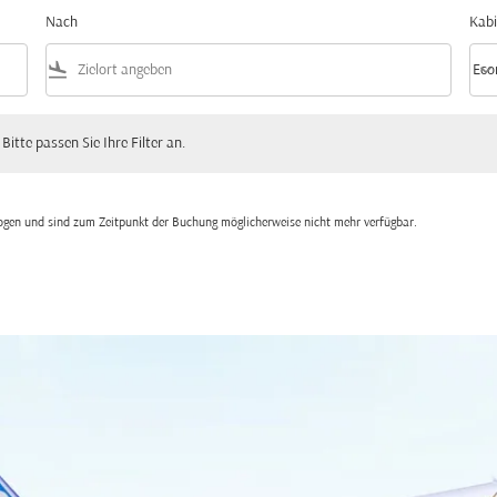
Nach
Kabi
flight_land
keyboard_arrow_down
Eco
Kabi
 passen Sie Ihre Filter an.
 Bitte passen Sie Ihre Filter an.
zogen und sind zum Zeitpunkt der Buchung möglicherweise nicht mehr verfügbar.