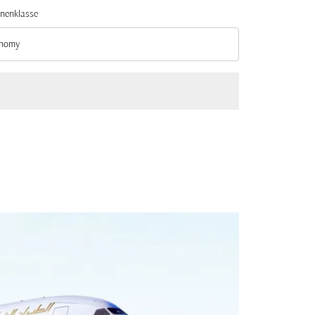
nenklasse
nomy
nenklasse option Economy Selected