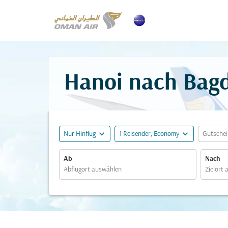
Hanoi nach Bagd
expand_more
expand_more
Nur Hinflug
1 Reisender, Economy
Gutsche
Ab
Nach