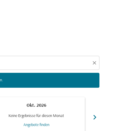
n zu interagieren, um Angebote zu finden.
close
n.
Okt. 2026
N
chevron_right
Keine Ergebnisse für diesen Monat
Keine Ergebn
Angebote finden
Ang