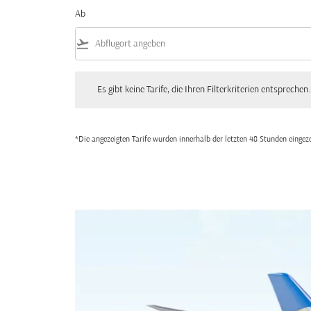
Ab
flight_takeoff
Es gibt keine Tarife, die Ihren Filterkriterien entsprechen. Bitte
Es gibt keine Tarife, die Ihren Filterkriterien entsprechen.
*Die angezeigten Tarife wurden innerhalb der letzten 48 Stunden einge