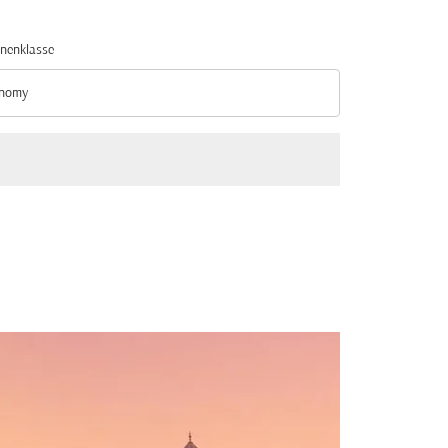
nenklasse
nomy
nenklasse option Economy Selected