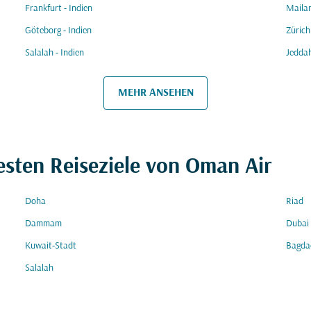
Frankfurt - Indien
Mailan
Göteborg - Indien
Zürich
Salalah - Indien
Jeddah
MEHR ANSEHEN
esten Reiseziele von Oman Air
Doha
Riad
Dammam
Dubai
Kuwait-Stadt
Bagda
Salalah