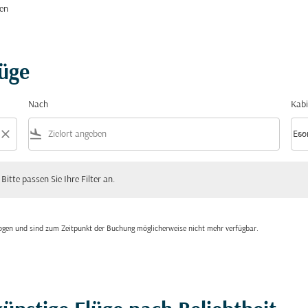
ien
lüge
Nach
Kabi
close
flight_land
keyboard_arrow_down
Eco
Kabi
 passen Sie Ihre Filter an.
 Bitte passen Sie Ihre Filter an.
zogen und sind zum Zeitpunkt der Buchung möglicherweise nicht mehr verfügbar.