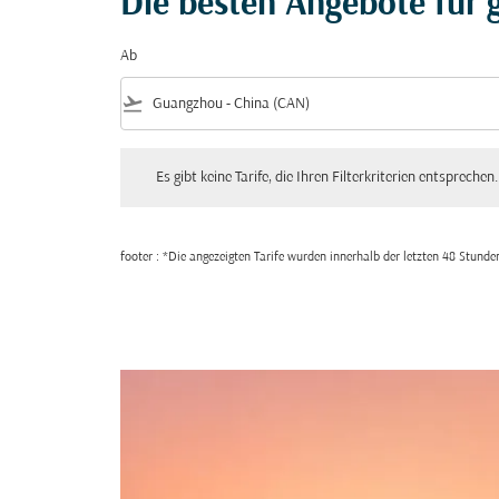
Die besten Angebote für g
Ab
flight_takeoff
Es gibt keine Tarife, die Ihren Filterkriterien entsprechen. Bitte
Es gibt keine Tarife, die Ihren Filterkriterien entsprechen.
footer : *Die angezeigten Tarife wurden innerhalb der letzten 48 Stun