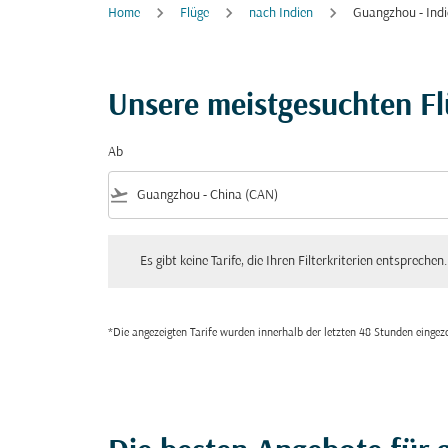
Home
Flüge
nach Indien
Guangzhou - Ind
Unsere meistgesuchten F
Ab
flight_takeoff
Es gibt keine Tarife, die Ihren Filterkriterien entsprechen. Bitte
Es gibt keine Tarife, die Ihren Filterkriterien entsprechen.
*Die angezeigten Tarife wurden innerhalb der letzten 48 Stunden einge