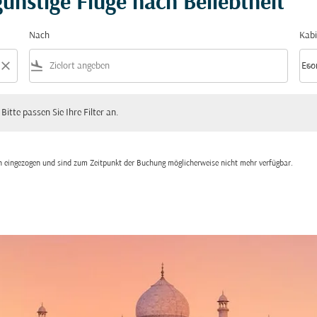
ünstige Flüge nach Beliebtheit
Nach
Kabi
close
flight_land
keyboard_arrow_down
Eco
Kabi
 passen Sie Ihre Filter an.
 Bitte passen Sie Ihre Filter an.
den eingezogen und sind zum Zeitpunkt der Buchung möglicherweise nicht mehr verfügbar.