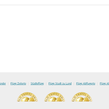
|
|
|
|
|
länder
Flüge Zielorte
Städteflüge
Flüge Stadt zu Land
Flüge Abflugorte
Flüge A