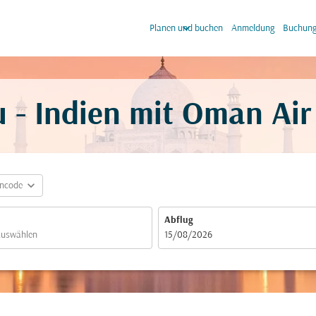
keyboard_arrow_down
keyb
Planen und buchen
Anmeldung
Buchung
 - Indien mit Oman Air
expand_more
incode
Abflug
fc-booking-departure-date-aria-label
15/08/2026