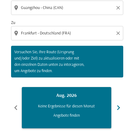
location_on
close
Zu
location_on
close
Versuchen Sie, Ihre Route (Ursprung
und/oder Ziel) zu aktualisieren oder mit
den einzelnen Daten unten zu interagieren,
um Angebote zu finden.
Aug. 2026
chevron_left
chevron_right
Keine Ergebnisse für diesen Monat
K
Angebote finden