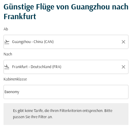
Günstige Flüge von Guangzhou nach
Frankfurt
Ab
flight_takeoff
close
Nach
flight_land
close
Kabinenklasse
keyboard_arrow_down
Economy
Kabinenklasse option Economy Selected
Es gibt keine Tarife, die Ihren Filterkriterien entsprechen. Bitte passen Sie Ihre Fi
Es gibt keine Tarife, die Ihren Filterkriterien entsprechen. Bitte
passen Sie Ihre Filter an.