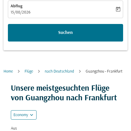
Abflug
today
fc-booking-departure-date-aria-label
15/08/2026
Suchen
Home
Flüge
nach Deutschland
Guangzhou - Frankfurt
Versuchen Sie, Ihre Route (Ursprung und/oder Ziel) zu
Unsere meistgesuchten Flüge
von Guangzhou nach Frankfurt
expand_more
Economy
Aus