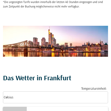
*Die angezeigten Tarife wurden innerhalb der letzten 48 Stunden eingezogen und sind
zum Zeitpunkt der Buchung möglicherweise nicht mehr verfügbar.
Das Wetter in Frankfurt
Temperatureinheit
:
Weather unit option Celsius Selected
keyboard_arrow_down
Celsius