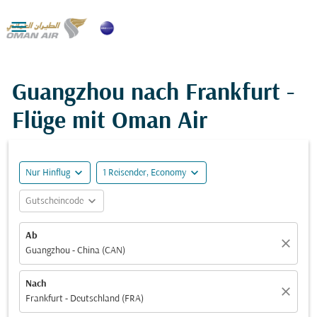

Guangzhou nach Frankfurt -
Flüge mit Oman Air
expand_more
expand_more
Nur Hinflug
1 Reisender, Economy
expand_more
Gutscheincode
Ab
close
Guangzhou - China (CAN)
Nach
close
Frankfurt - Deutschland (FRA)