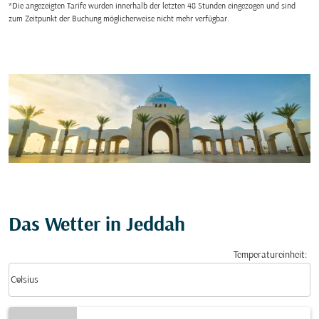
*Die angezeigten Tarife wurden innerhalb der letzten 48 Stunden eingezogen und sind
zum Zeitpunkt der Buchung möglicherweise nicht mehr verfügbar.
Das Wetter in Jeddah
Temperatureinheit
:
Weather unit option Celsius Selected
keyboard_arrow_down
Celsius