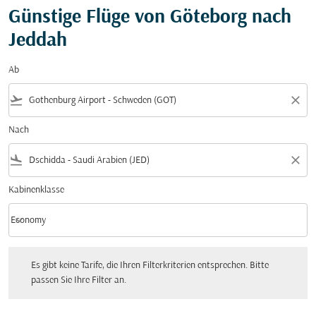
Günstige Flüge von Göteborg nach
Jeddah
Ab
flight_takeoff
close
Nach
flight_land
close
Kabinenklasse
keyboard_arrow_down
Economy
Kabinenklasse option Economy Selected
Es gibt keine Tarife, die Ihren Filterkriterien entsprechen. Bitte passen Sie Ihre Fi
Es gibt keine Tarife, die Ihren Filterkriterien entsprechen. Bitte
passen Sie Ihre Filter an.