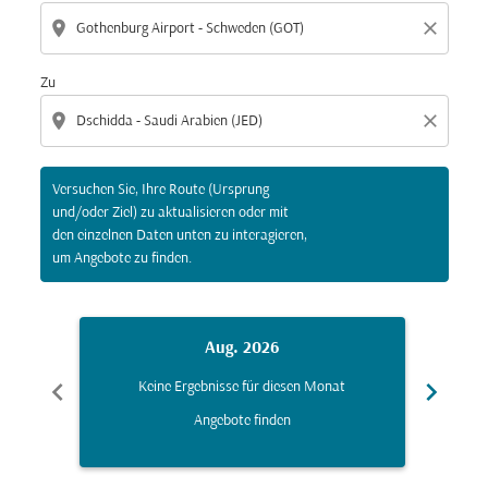
location_on
close
Zu
location_on
close
Versuchen Sie, Ihre Route (Ursprung
und/oder Ziel) zu aktualisieren oder mit
den einzelnen Daten unten zu interagieren,
um Angebote zu finden.
Aug. 2026
chevron_left
chevron_right
Keine Ergebnisse für diesen Monat
K
Angebote finden