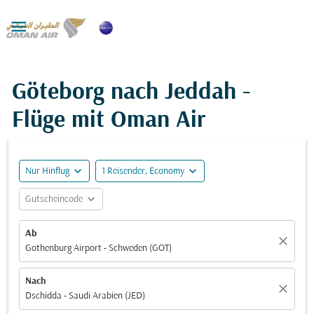

Göteborg nach Jeddah -
Flüge mit Oman Air
expand_more
expand_more
Nur Hinflug
1 Reisender, Economy
expand_more
Gutscheincode
Ab
close
Gothenburg Airport - Schweden (GOT)
Nach
close
Dschidda - Saudi Arabien (JED)