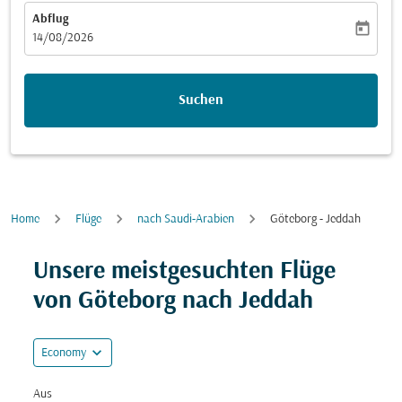
Abflug
today
fc-booking-departure-date-aria-label
14/08/2026
Suchen
Home
Flüge
nach Saudi-Arabien
Göteborg - Jeddah
Versuchen Sie, Ihre Route (Ursprung und/oder Ziel) zu
Unsere meistgesuchten Flüge
von Göteborg nach Jeddah
expand_more
Economy
Aus