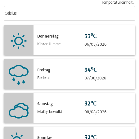
Temperatureinheit
:
Weather unit option Celsius Selected
keyboard_arrow_down
Celsius
33°C
Donnerstag
Klarer Himmel
06/08/2026
34°C
Freitag
Bedeckt
07/08/2026
32°C
Samstag
Mäßig bewölkt
08/08/2026
32°C
Sonntag