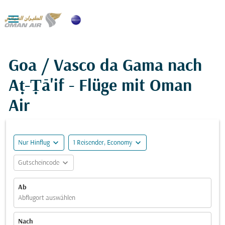

Goa / Vasco da Gama nach
Aṭ-Ṭā'if - Flüge mit Oman
Air
expand_more
expand_more
Nur Hinflug
1 Reisender, Economy
expand_more
Gutscheincode
Ab
Abflugort auswählen
Nach