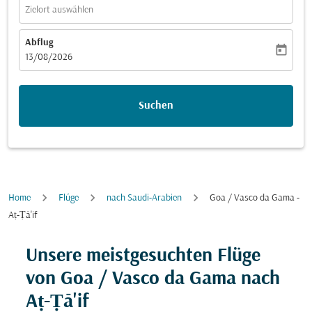
Zielort auswählen
Abflug
today
fc-booking-departure-date-aria-label
13/08/2026
Suchen
Home
Flüge
nach Saudi-Arabien
Goa / Vasco da Gama -
Aṭ-Ṭā'if
Versuchen Sie, Ihre Route (Ursprung und/oder Ziel) zu
Unsere meistgesuchten Flüge
von Goa / Vasco da Gama nach
Aṭ-Ṭā'if