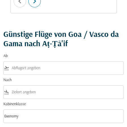
chevron_left
chevron_right
Günstige Flüge von Goa / Vasco da
Gama nach Aṭ-Ṭā'if
Ab
flight_takeoff
Nach
flight_land
Kabinenklasse
keyboard_arrow_down
Economy
Kabinenklasse option Economy Selected