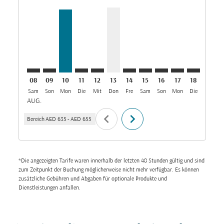
DXB–DEL: cmp-view-offers-disclaimer. Angebote fin
DXB–DEL: cmp-view-offers-disclaimer. Angebote
DXB–DEL, 10/08/2026: Aus AED 635
DXB–DEL: cmp-view-offers-disclaimer. 
DXB–DEL: cmp-view-offers-disclaim
DXB–DEL, 13/08/2026: Aus AED
DXB–DEL: cmp-view-offers-
DXB–DEL: cmp-view-off
DXB–DEL: cmp-view
DXB–DEL: cmp-
DXB–DEL: 
DXB–D
D
08
09
10
11
12
13
14
15
16
17
18
19
Sam
Son
Mon
Die
Mit
Don
Fre
Sam
Son
Mon
Die
Mit
D
AUG.
chevron_left
chevron_right
Bereich
AED 635
-
AED 655
*Die angezeigten Tarife waren innerhalb der letzten 48 Stunden gültig und sind
zum Zeitpunkt der Buchung möglicherweise nicht mehr verfügbar. Es können
zusätzliche Gebühren und Abgaben für optionale Produkte und
Dienstleistungen anfallen.