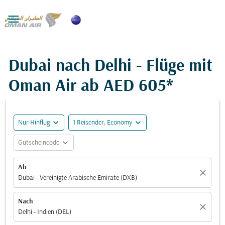

Dubai nach Delhi - Flüge mit
Oman Air ab
AED 605*
expand_more
expand_more
Nur Hinflug
1 Reisender, Economy
expand_more
Gutscheincode
Ab
close
Dubai - Vereinigte Arabische Emirate (DXB)
Nach
close
Delhi - Indien (DEL)