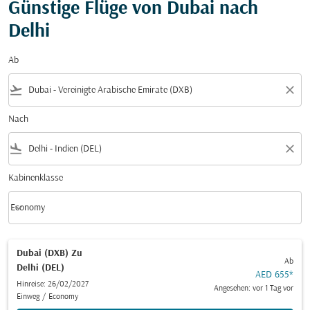
Günstige Flüge von Dubai nach
Delhi
Ab
flight_takeoff
close
Nach
flight_land
close
Kabinenklasse
keyboard_arrow_down
Economy
Kabinenklasse option Economy Selected
Dubai (DXB)
Zu
Ab
Delhi (DEL)
AED 655
*
Hinreise: 26/02/2027
Angesehen: vor 1 Tag vor
Einweg
/
Economy