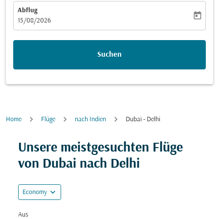
Abflug
today
fc-booking-departure-date-aria-label
15/08/2026
Suchen
Home
Flüge
nach Indien
Dubai - Delhi
Unsere meistgesuchten Flüge
von Dubai nach Delhi
expand_more
Economy
Aus