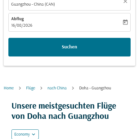
close
Guangzhou - China (CAN)
Abflug
today
fc-booking-departure-date-aria-label
16/08/2026
Suchen
Home
Flüge
nach China
Doha - Guangzhou
Unsere meistgesuchten Flüge
von Doha nach Guangzhou
expand_more
Economy