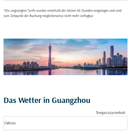
*Die angezeigten Tarife wurden innerhalb der letzten 48 Stunden eingezogen und sind
zum Zeitpunkt der Buchung möglicherweise nicht mehr verfügbar.
Das Wetter in Guangzhou
Temperatureinheit
:
Weather unit option Celsius Selected
keyboard_arrow_down
Celsius