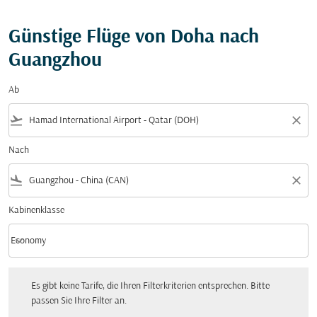
Günstige Flüge von Doha nach
Guangzhou
Ab
flight_takeoff
close
Nach
flight_land
close
Kabinenklasse
keyboard_arrow_down
Economy
Kabinenklasse option Economy Selected
Es gibt keine Tarife, die Ihren Filterkriterien entsprechen. Bitte passen Sie Ihre Fi
Es gibt keine Tarife, die Ihren Filterkriterien entsprechen. Bitte
passen Sie Ihre Filter an.