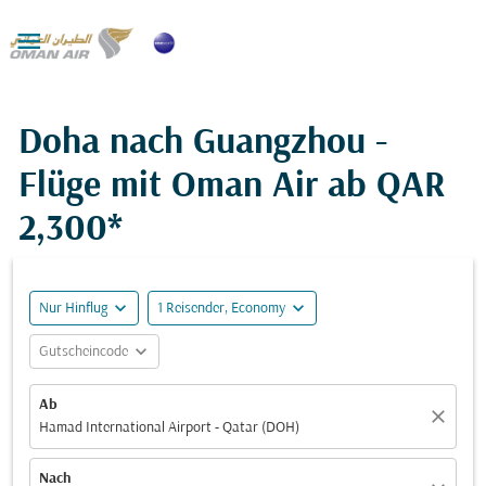

Doha nach Guangzhou -
Flüge mit Oman Air ab
QAR
2,300*
expand_more
expand_more
Nur Hinflug
1 Reisender, Economy
expand_more
Gutscheincode
Ab
close
Hamad International Airport - Qatar (DOH)
Nach