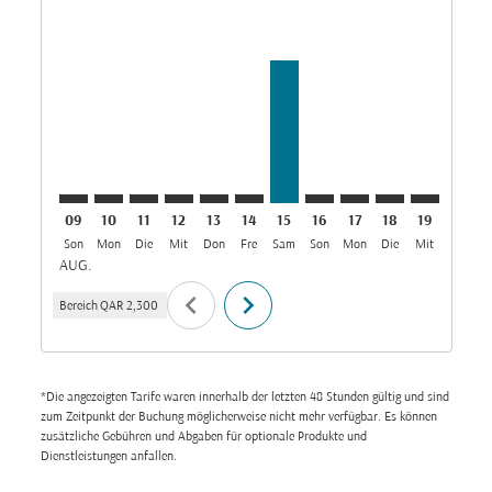
DOH–CAN: cmp-view-offers-disclaimer. Angebote fi
DOH–CAN: cmp-view-offers-disclaimer. Angebot
DOH–CAN: cmp-view-offers-disclaimer. Ang
DOH–CAN: cmp-view-offers-disclaimer.
DOH–CAN: cmp-view-offers-disclai
DOH–CAN: cmp-view-offers-disc
DOH–CAN, 15/08/2026: Aus
DOH–CAN: cmp-view-off
DOH–CAN: cmp-view
DOH–CAN: cmp-
DOH–CAN: 
DOH–C
D
09
10
11
12
13
14
15
16
17
18
19
20
Son
Mon
Die
Mit
Don
Fre
Sam
Son
Mon
Die
Mit
Don
F
AUG.
chevron_left
chevron_right
Bereich
QAR 2,300
*Die angezeigten Tarife waren innerhalb der letzten 48 Stunden gültig und sind
zum Zeitpunkt der Buchung möglicherweise nicht mehr verfügbar. Es können
zusätzliche Gebühren und Abgaben für optionale Produkte und
Dienstleistungen anfallen.