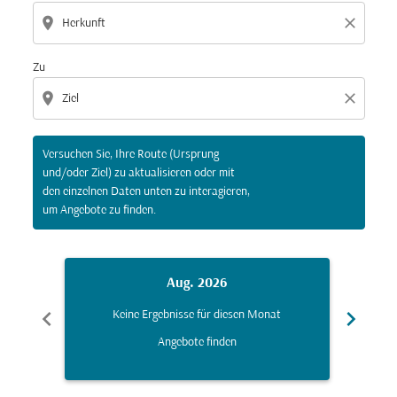
location_on
close
Zu
location_on
close
Versuchen Sie, Ihre Route (Ursprung
und/oder Ziel) zu aktualisieren oder mit
den einzelnen Daten unten zu interagieren,
um Angebote zu finden.
Aug. 2026
chevron_left
chevron_right
Keine Ergebnisse für diesen Monat
K
Angebote finden