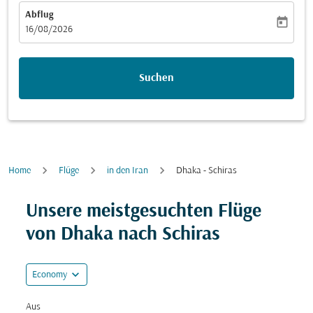
Abflug
today
fc-booking-departure-date-aria-label
16/08/2026
Suchen
Home
Flüge
in den Iran
Dhaka - Schiras
Versuchen Sie, Ihre Route (Ursprung und/oder Ziel) zu
Unsere meistgesuchten Flüge
von Dhaka nach Schiras
expand_more
Economy
Aus