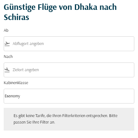
Günstige Flüge von Dhaka nach
Schiras
Ab
flight_takeoff
Nach
flight_land
Kabinenklasse
keyboard_arrow_down
Economy
Kabinenklasse option Economy Selected
Es gibt keine Tarife, die Ihren Filterkriterien entsprechen. Bitte passen Sie Ihre Fi
Es gibt keine Tarife, die Ihren Filterkriterien entsprechen. Bitte
passen Sie Ihre Filter an.