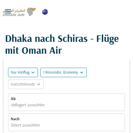

Dhaka nach Schiras - Flüge
mit Oman Air
expand_more
expand_more
Nur Hinflug
1 Reisender, Economy
expand_more
Gutscheincode
Ab
Abflugort auswählen
Nach
Zielort auswählen