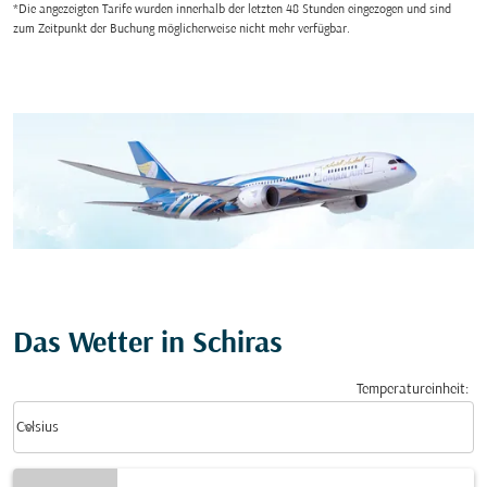
*Die angezeigten Tarife wurden innerhalb der letzten 48 Stunden eingezogen und sind
zum Zeitpunkt der Buchung möglicherweise nicht mehr verfügbar.
Das Wetter in Schiras
Temperatureinheit
:
Weather unit option Celsius Selected
keyboard_arrow_down
Celsius