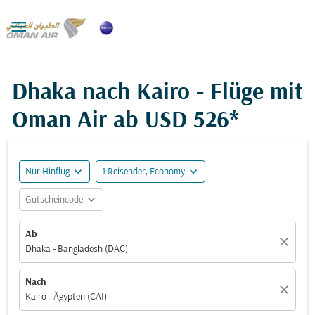

Dhaka nach Kairo - Flüge mit
Oman Air ab
USD 526*
expand_more
expand_more
Nur Hinflug
1 Reisender, Economy
expand_more
Gutscheincode
Ab
close
Dhaka - Bangladesh (DAC)
Nach
close
Kairo - Ägypten (CAI)