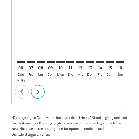
DAC–CAI: cmp-view-offers-disclaimer. Angebote find
DAC–CAI: cmp-view-offers-disclaimer. Angebote 
DAC–CAI: cmp-view-offers-disclaimer. Angeb
DAC–CAI: cmp-view-offers-disclaimer. 
DAC–CAI: cmp-view-offers-disclaim
DAC–CAI: cmp-view-offers-disc
DAC–CAI: cmp-view-offers-
DAC–CAI: cmp-view-off
DAC–CAI: cmp-view
DAC–CAI: cmp-
DAC–CAI: 
DAC–C
D
06
07
08
09
10
11
12
13
14
15
16
17
Don
Fre
Sam
Son
Mon
Die
Mit
Don
Fre
Sam
Son
Mon
D
AUG.
chevron_left
chevron_right
*Die angezeigten Tarife waren innerhalb der letzten 48 Stunden gültig und sind
zum Zeitpunkt der Buchung möglicherweise nicht mehr verfügbar. Es können
zusätzliche Gebühren und Abgaben für optionale Produkte und
Dienstleistungen anfallen.