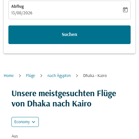
Abflug
today
fc-booking-departure-date-aria-label
13/08/2026
Suchen
Home
Flüge
nach Ägypten
Dhaka - Kairo
cmp-module-alert-no-specific-fare
Unsere meistgesuchten Flüge
von Dhaka nach Kairo
expand_more
Economy
Aus