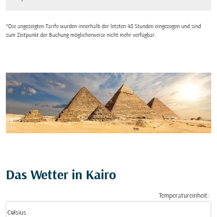
*Die angezeigten Tarife wurden innerhalb der letzten 48 Stunden eingezogen und sind
zum Zeitpunkt der Buchung möglicherweise nicht mehr verfügbar.
Das Wetter in Kairo
Temperatureinheit
:
Weather unit option Celsius Selected
keyboard_arrow_down
Celsius