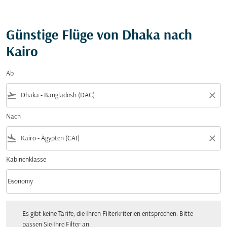
Günstige Flüge von Dhaka nach
Kairo
Ab
flight_takeoff
close
Nach
flight_land
close
Kabinenklasse
keyboard_arrow_down
Economy
Kabinenklasse option Economy Selected
Es gibt keine Tarife, die Ihren Filterkriterien entsprechen. Bitte passen Sie Ihre Fi
Es gibt keine Tarife, die Ihren Filterkriterien entsprechen. Bitte
passen Sie Ihre Filter an.