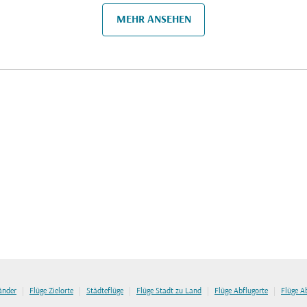
MEHR ANSEHEN
|
|
|
|
|
länder
Flüge Zielorte
Städteflüge
Flüge Stadt zu Land
Flüge Abflugorte
Flüge A