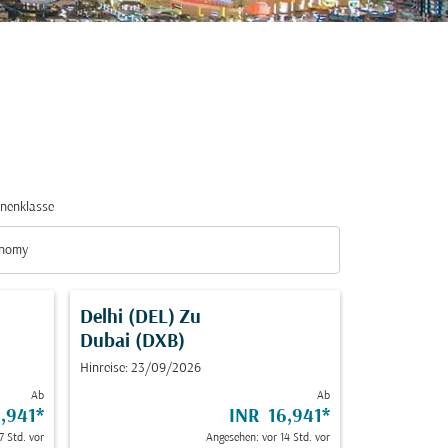
nenklasse
nomy
nenklasse option Economy Selected
Delhi (DEL)
Zu
Dubai (DXB)
Hinreise: 23/09/2026
Ab
Ab
,941
*
INR 16,941
*
7 Std. vor
Angesehen: vor 14 Std. vor