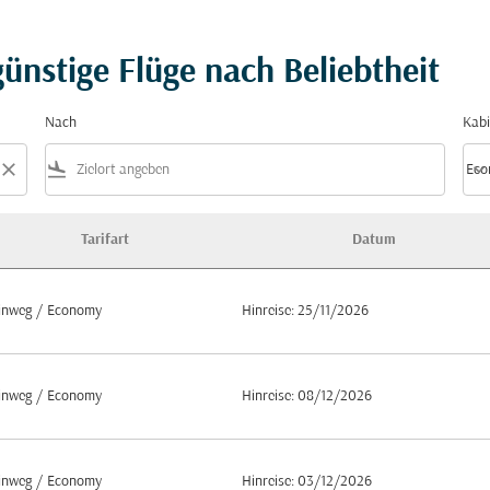
ünstige Flüge nach Beliebtheit
Nach
Kabi
close
flight_land
keyboard_arrow_down
Eco
Kabi
Tarifart
Datum
 Beliebtheit
inweg
/
Economy
Hinreise: 25/11/2026
inweg
/
Economy
Hinreise: 08/12/2026
inweg
/
Economy
Hinreise: 03/12/2026