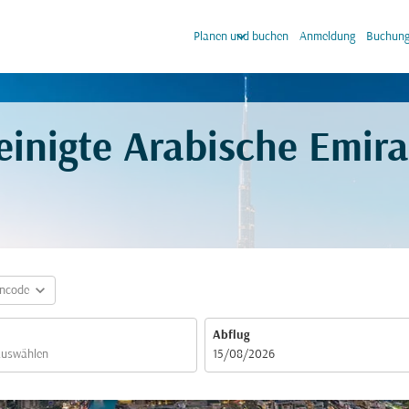
keyboard_arrow_down
keyb
Planen und buchen
Anmeldung
Buchung
reinigte Arabische Emir
expand_more
incode
Abflug
fc-booking-departure-date-aria-label
15/08/2026