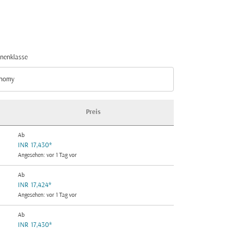
nenklasse
nomy
nenklasse option Economy Selected
Preis
Ab
INR 17,430
*
Angesehen: vor 1 Tag vor
Ab
INR 17,424
*
Angesehen: vor 1 Tag vor
Ab
INR 17,430
*