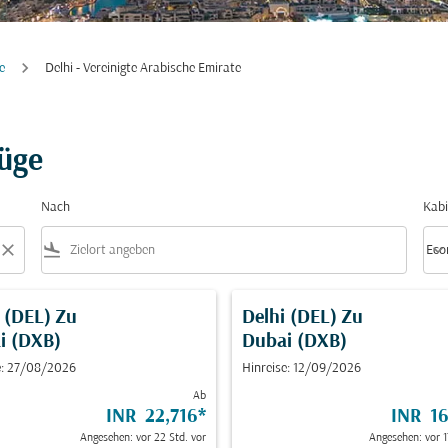
e
Delhi - Vereinigte Arabische Emirate
lüge
Nach
Kabi
close
flight_land
keyboard_arrow_down
Eco
Kabi
 (DEL)
Zu
Delhi (DEL)
Zu
i (DXB)
Dubai (DXB)
e: 27/08/2026
Hinreise: 12/09/2026
Ab
INR 22,716
*
INR 16
Angesehen: vor 22 Std. vor
Angesehen: vor 1