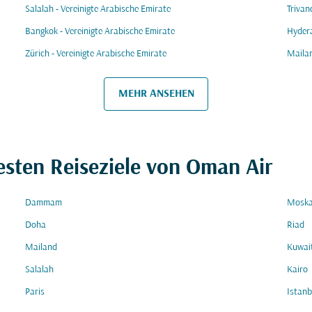
Salalah - Vereinigte Arabische Emirate
Trivan
Bangkok - Vereinigte Arabische Emirate
Hydera
Zürich - Vereinigte Arabische Emirate
Mailan
MEHR ANSEHEN
esten Reiseziele von Oman Air
Dammam
Mosk
Doha
Riad
Mailand
Kuwai
Salalah
Kairo
Paris
Istanb