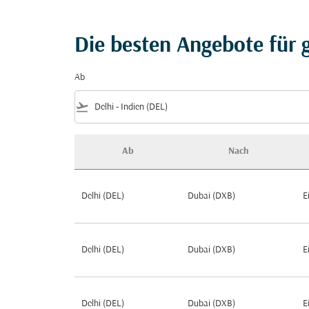
Die besten Angebote für g
Ab
flight_takeoff
Ab
Nach
Die besten Angebote für günstige Flüge nach
Delhi (DEL)
Dubai (DXB)
E
Delhi (DEL)
Dubai (DXB)
E
Delhi (DEL)
Dubai (DXB)
E