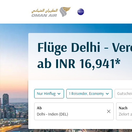
Flüge Delhi - Ve
ab
INR 16,941*
expand_more
expand_more
Nur Hinflug
1 Reisender, Economy
Gutsche
Ab
Nach
close