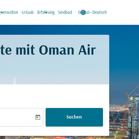
oard_arrow_down
keyboard_arrow_down
language
keyboard_arrow_down
 verwalten
Urlaub
Erfahrung
Sindbad
Global
-
Deutsch
ate mit Oman Air
today
Suchen