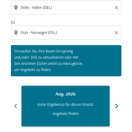
location_on
close
Zu
location_on
close
Versuchen Sie, Ihre Route (Ursprung
und/oder Ziel) zu aktualisieren oder mit
den einzelnen Daten unten zu interagieren,
um Angebote zu finden.
Aug. 2026
chevron_left
chevron_right
Keine Ergebnisse für diesen Monat
K
Angebote finden