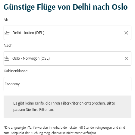
Günstige Flüge von Delhi nach Oslo
Ab
flight_takeoff
close
Nach
flight_land
close
Kabinenklasse
keyboard_arrow_down
Economy
Kabinenklasse option Economy Selected
Es gibt keine Tarife, die Ihren Filterkriterien entsprechen. Bitte passen Sie Ihre Fi
Es gibt keine Tarife, die Ihren Filterkriterien entsprechen. Bitte
passen Sie Ihre Filter an.
*Die angezeigten Tarife wurden innerhalb der letzten 48 Stunden eingezogen und sind
zum Zeitpunkt der Buchung möglicherweise nicht mehr verfügbar.