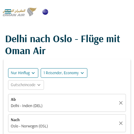

Delhi nach Oslo - Flüge mit
Oman Air
expand_more
expand_more
Nur Hinflug
1 Reisender, Economy
expand_more
Gutscheincode
Ab
close
Delhi - Indien (DEL)
Nach
close
Oslo - Norwegen (OSL)