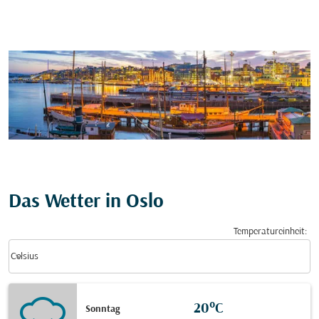
Das Wetter in Oslo
Temperatureinheit
:
Weather unit option Celsius Selected
keyboard_arrow_down
Celsius
20°C
Sonntag