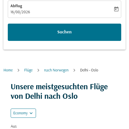
Abflug
today
fc-booking-departure-date-aria-label
16/08/2026
Suchen
Home
Flüge
nach Norwegen
Delhi - Oslo
Versuchen Sie, Ihre Route (Ursprung und/oder Ziel) zu
Unsere meistgesuchten Flüge
von Delhi nach Oslo
expand_more
Economy
Aus