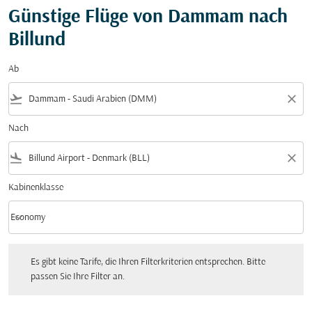
Günstige Flüge von Dammam nach
Billund
Ab
flight_takeoff
close
Nach
flight_land
close
Kabinenklasse
keyboard_arrow_down
Economy
Kabinenklasse option Economy Selected
Es gibt keine Tarife, die Ihren Filterkriterien entsprechen. Bitte passen Sie Ihre Fi
Es gibt keine Tarife, die Ihren Filterkriterien entsprechen. Bitte
passen Sie Ihre Filter an.