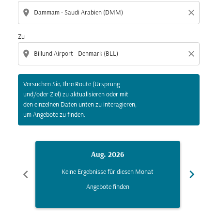
location_on
close
Zu
location_on
close
Versuchen Sie, Ihre Route (Ursprung
und/oder Ziel) zu aktualisieren oder mit
den einzelnen Daten unten zu interagieren,
um Angebote zu finden.
Aug. 2026
chevron_left
chevron_right
Keine Ergebnisse für diesen Monat
K
Angebote finden