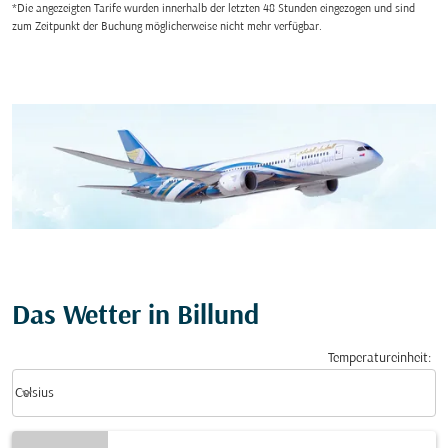
*Die angezeigten Tarife wurden innerhalb der letzten 48 Stunden eingezogen und sind
zum Zeitpunkt der Buchung möglicherweise nicht mehr verfügbar.
Das Wetter in Billund
Temperatureinheit
:
Weather unit option Celsius Selected
keyboard_arrow_down
Celsius