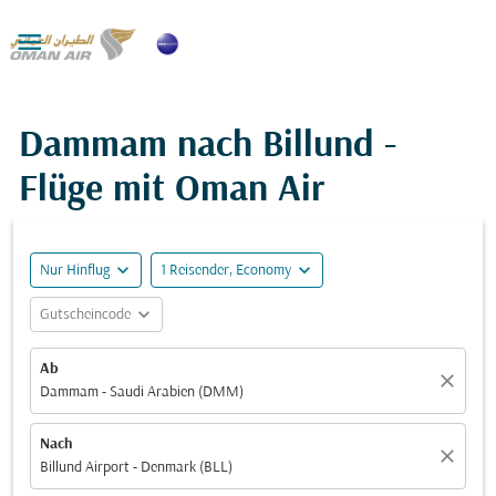

Dammam nach Billund -
Flüge mit Oman Air
expand_more
expand_more
Nur Hinflug
1 Reisender, Economy
expand_more
Gutscheincode
Ab
close
Dammam - Saudi Arabien (DMM)
Nach
close
Billund Airport - Denmark (BLL)