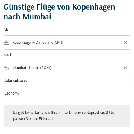
Günstige Flüge von Kopenhagen
nach Mumbai
Ab
flight_takeoff
close
Nach
flight_land
close
Kabinenklasse
keyboard_arrow_down
Economy
Kabinenklasse option Economy Selected
Es gibt keine Tarife, die Ihren Filterkriterien entsprechen. Bitte passen Sie Ihre Fi
Es gibt keine Tarife, die Ihren Filterkriterien entsprechen. Bitte
passen Sie Ihre Filter an.