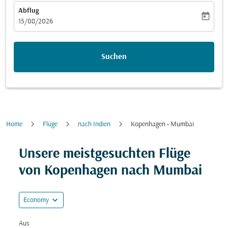
Abflug
today
fc-booking-departure-date-aria-label
15/08/2026
Suchen
Home
Flüge
nach Indien
Kopenhagen - Mumbai
Versuchen Sie, Ihre Route (Ursprung und/oder Ziel) zu
Unsere meistgesuchten Flüge
von Kopenhagen nach Mumbai
expand_more
Economy
Aus