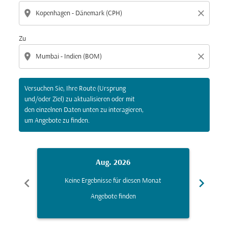
location_on
close
Zu
location_on
close
Versuchen Sie, Ihre Route (Ursprung
und/oder Ziel) zu aktualisieren oder mit
den einzelnen Daten unten zu interagieren,
um Angebote zu finden.
Aug. 2026
chevron_left
chevron_right
Keine Ergebnisse für diesen Monat
K
Angebote finden