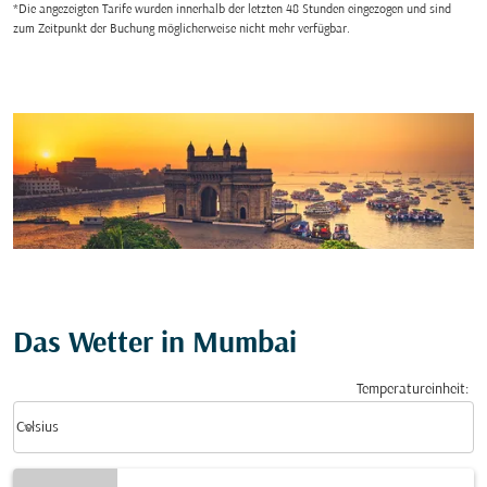
*Die angezeigten Tarife wurden innerhalb der letzten 48 Stunden eingezogen und sind
zum Zeitpunkt der Buchung möglicherweise nicht mehr verfügbar.
Das Wetter in Mumbai
Temperatureinheit
:
Weather unit option Celsius Selected
keyboard_arrow_down
Celsius