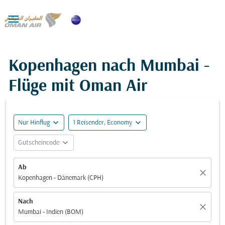

Kopenhagen nach Mumbai -
Flüge mit Oman Air
expand_more
expand_more
Nur Hinflug
1 Reisender, Economy
expand_more
Gutscheincode
Ab
close
Kopenhagen - Dänemark (CPH)
Nach
close
Mumbai - Indien (BOM)