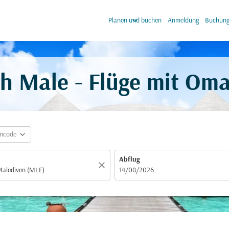
keyboard_arrow_down
keyb
Planen und buchen
Anmeldung
Buchung
 Male - Flüge mit Oma
expand_more
incode
Abflug
close
fc-booking-departure-date-aria-label
14/08/2026