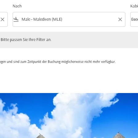
Nach
Kabi
close
flight_land
close
keyboard_arrow_down
Eco
Kabi
 passen Sie Ihre Filter an.
 Bitte passen Sie Ihre Filter an.
zogen und sind zum Zeitpunkt der Buchung möglicherweise nicht mehr verfügbar.