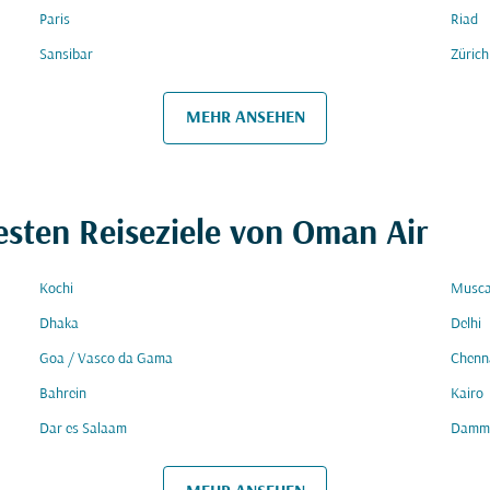
Paris
Riad
Sansibar
Zürich
MEHR ANSEHEN
esten Reiseziele von Oman Air
Kochi
Musca
Dhaka
Delhi
Goa / Vasco da Gama
Chenn
Bahrein
Kairo
Dar es Salaam
Damm