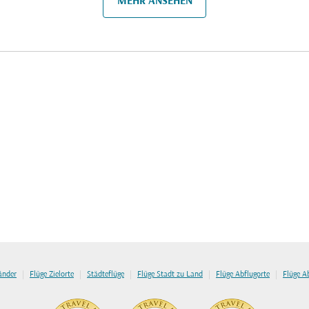
MEHR ANSEHEN
|
|
|
|
|
länder
Flüge Zielorte
Städteflüge
Flüge Stadt zu Land
Flüge Abflugorte
Flüge A