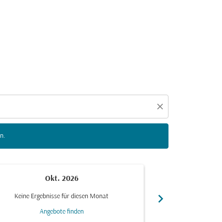
n zu interagieren, um Angebote zu finden.
close
n.
Okt. 2026
N
chevron_right
Keine Ergebnisse für diesen Monat
Keine Ergebn
Angebote finden
Ang