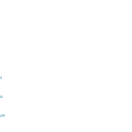
t
ai
am