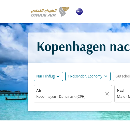
Kopenhagen nach
expand_more
expand_more
Nur Hinflug
1 Reisender, Economy
Gutsche
Ab
Nach
close