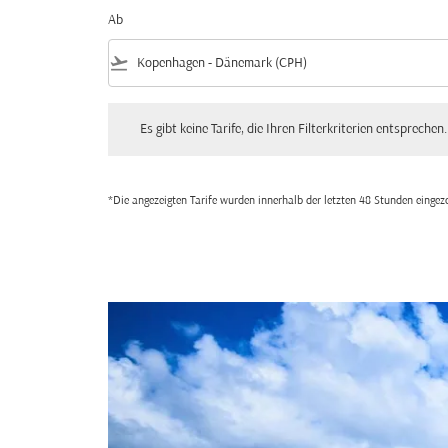
Ab
flight_takeoff
Es gibt keine Tarife, die Ihren Filterkriterien entsprechen. Bitte
Es gibt keine Tarife, die Ihren Filterkriterien entsprechen.
*Die angezeigten Tarife wurden innerhalb der letzten 48 Stunden einge