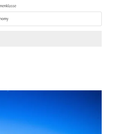
nenklasse
nomy
nenklasse option Economy Selected