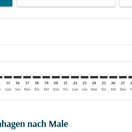
aimer. Angebote finden
isclaimer. Angebote finden
rs-disclaimer. Angebote finden
offers-disclaimer. Angebote finden
iew-offers-disclaimer. Angebote finden
mp-view-offers-disclaimer. Angebote finden
E: cmp-view-offers-disclaimer. Angebote finden
H–MLE: cmp-view-offers-disclaimer. Angebote finden
CPH–MLE: cmp-view-offers-disclaimer. Angebote finden
CPH–MLE: cmp-view-offers-disclaimer. Angebote find
CPH–MLE: cmp-view-offers-disclaimer. Angebote 
CPH–MLE: cmp-view-offers-disclaimer. Angeb
CPH–MLE: cmp-view-offers-disclaimer. A
CPH–MLE: cmp-view-offers-disclaime
CPH–MLE: cmp-view-offers-disc
CPH–MLE: cmp-view-offers-
CPH–MLE: cmp-view-off
CPH–MLE: cmp-view
CPH–MLE: cmp-
CPH–MLE: 
CPH–M
C
4
15
16
17
18
19
20
21
22
23
24
25
26
27
e
Sam
Son
Mon
Die
Mit
Don
Fre
Sam
Son
Mon
Die
Mit
Don
F
nhagen nach Male