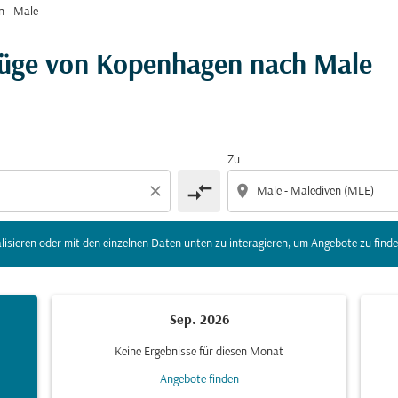
 - Male
r Ziel) zu aktualisieren oder mit den einzelnen Daten unte
lüge von Kopenhagen nach Male
Zu
compare_arrows
close
location_on
lisieren oder mit den einzelnen Daten unten zu interagieren, um Angebote zu finde
Sep. 2026
Keine Ergebnisse für diesen Monat
Angebote finden