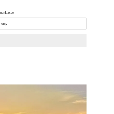
nenklasse
nomy
nenklasse option Economy Selected