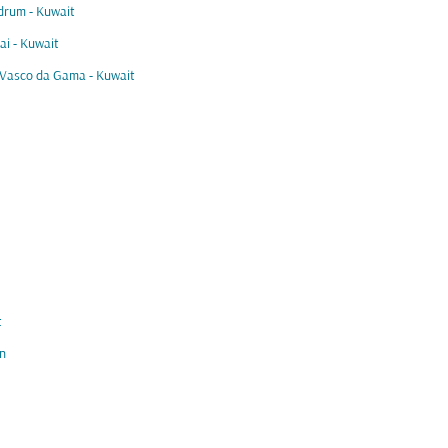
drum - Kuwait
i - Kuwait
 Vasco da Gama - Kuwait
t
n