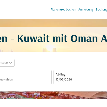
keyboard_arrow_down
keyb
Planen und buchen
Anmeldung
Buchung
n - Kuwait mit Oman A
expand_more
incode
Abflug
fc-booking-departure-date-aria-label
15/08/2026