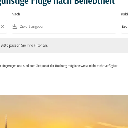
ünstige Flüge nach Beliebtheit
Nach
Kabi
close
flight_land
keyboard_arrow_down
Eco
Kabi
 passen Sie Ihre Filter an.
 Bitte passen Sie Ihre Filter an.
den eingezogen und sind zum Zeitpunkt der Buchung möglicherweise nicht mehr verfügbar.