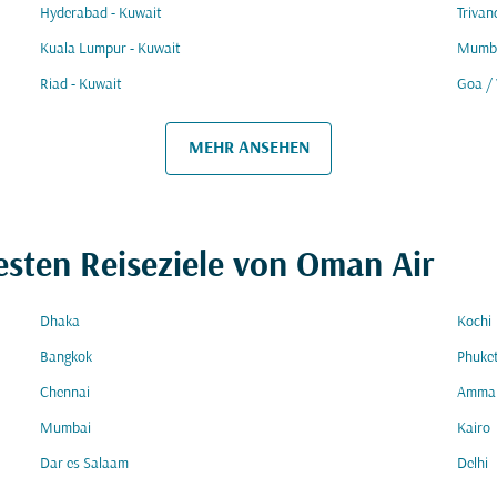
Hyderabad - Kuwait
Trivan
Kuala Lumpur - Kuwait
Mumba
Riad - Kuwait
Goa /
MEHR ANSEHEN
esten Reiseziele von Oman Air
Dhaka
Kochi
Bangkok
Phuke
Chennai
Amma
Mumbai
Kairo
Dar es Salaam
Delhi