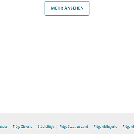
MEHR ANSEHEN
|
|
|
|
|
länder
Flüge Zielorte
Städteflüge
Flüge Stadt zu Land
Flüge Abflugorte
Flüge A