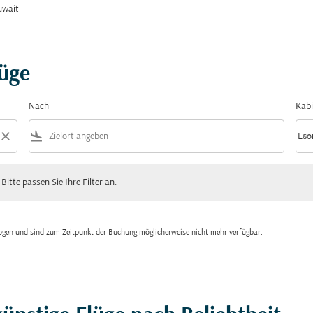
uwait
lüge
Nach
Kabi
close
flight_land
keyboard_arrow_down
Eco
Kabi
 passen Sie Ihre Filter an.
 Bitte passen Sie Ihre Filter an.
zogen und sind zum Zeitpunkt der Buchung möglicherweise nicht mehr verfügbar.