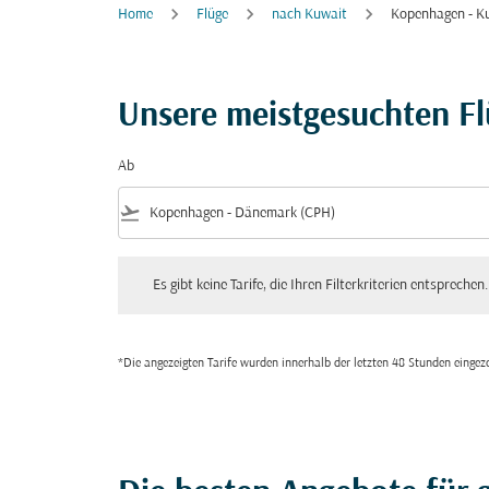
Home
Flüge
nach Kuwait
Kopenhagen - K
Unsere meistgesuchten F
Ab
flight_takeoff
Es gibt keine Tarife, die Ihren Filterkriterien entsprechen. Bitte
Es gibt keine Tarife, die Ihren Filterkriterien entsprechen.
*Die angezeigten Tarife wurden innerhalb der letzten 48 Stunden einge