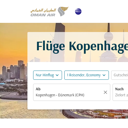
Flüge Kopenhage
expand_more
expand_more
Nur Hinflug
1 Reisender, Economy
Gutsche
Ab
Nach
close