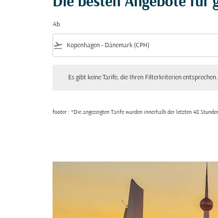
Die besten Angebote für g
Ab
flight_takeoff
Es gibt keine Tarife, die Ihren Filterkriterien entsprechen. Bitte
Es gibt keine Tarife, die Ihren Filterkriterien entsprechen.
footer : *Die angezeigten Tarife wurden innerhalb der letzten 48 Stun