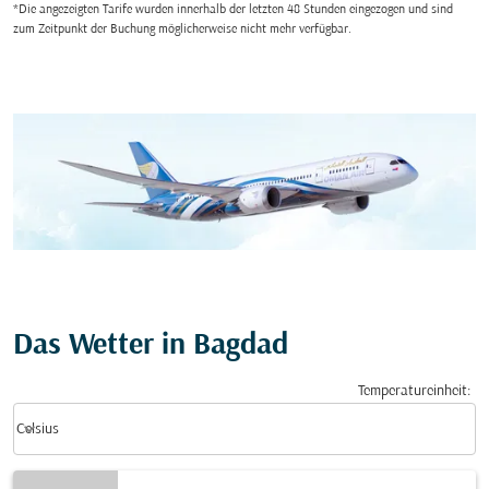
*Die angezeigten Tarife wurden innerhalb der letzten 48 Stunden eingezogen und sind
zum Zeitpunkt der Buchung möglicherweise nicht mehr verfügbar.
Das Wetter in Bagdad
Temperatureinheit
:
Weather unit option Celsius Selected
keyboard_arrow_down
Celsius