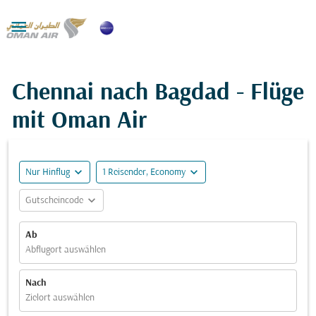

Chennai nach Bagdad - Flüge
mit Oman Air
expand_more
expand_more
Nur Hinflug
1 Reisender, Economy
expand_more
Gutscheincode
Ab
Abflugort auswählen
Nach
Zielort auswählen