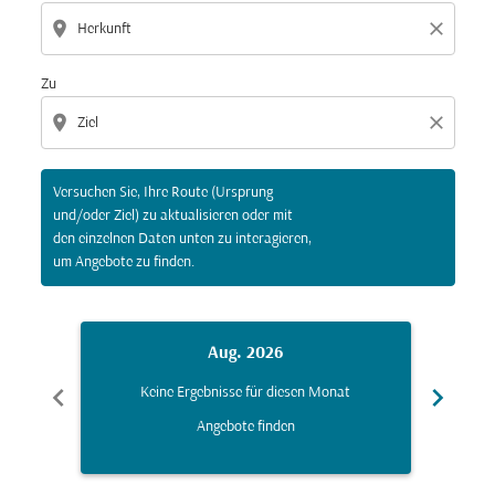
location_on
close
Zu
location_on
close
Versuchen Sie, Ihre Route (Ursprung
und/oder Ziel) zu aktualisieren oder mit
den einzelnen Daten unten zu interagieren,
um Angebote zu finden.
Aug. 2026
chevron_left
chevron_right
Keine Ergebnisse für diesen Monat
K
Angebote finden