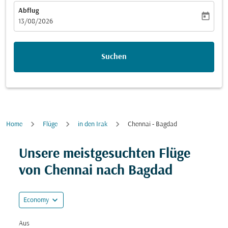
Abflug
today
fc-booking-departure-date-aria-label
13/08/2026
Suchen
Home
Flüge
in den Irak
Chennai - Bagdad
Versuchen Sie, Ihre Route (Ursprung und/oder Ziel) zu
Unsere meistgesuchten Flüge
von Chennai nach Bagdad
expand_more
Economy
Aus