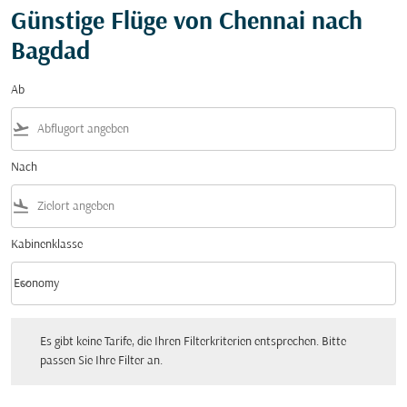
Günstige Flüge von Chennai nach
Bagdad
Ab
flight_takeoff
Nach
flight_land
Kabinenklasse
keyboard_arrow_down
Economy
Kabinenklasse option Economy Selected
Es gibt keine Tarife, die Ihren Filterkriterien entsprechen. Bitte passen Sie Ihre Fi
Es gibt keine Tarife, die Ihren Filterkriterien entsprechen. Bitte
passen Sie Ihre Filter an.