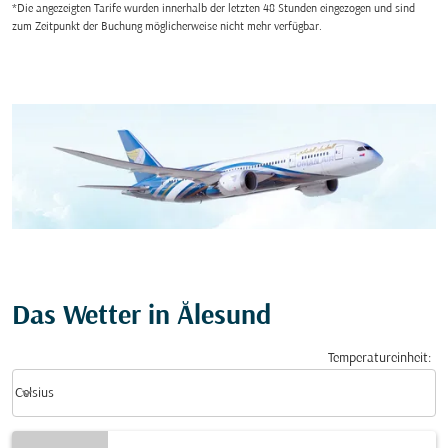
*Die angezeigten Tarife wurden innerhalb der letzten 48 Stunden eingezogen und sind
zum Zeitpunkt der Buchung möglicherweise nicht mehr verfügbar.
Das Wetter in Ålesund
Temperatureinheit
:
Weather unit option Celsius Selected
keyboard_arrow_down
Celsius