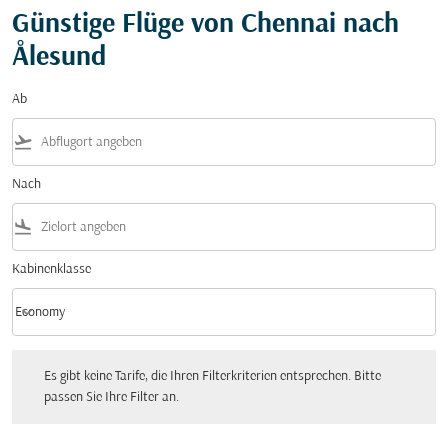
Günstige Flüge von Chennai nach
Ålesund
Ab
flight_takeoff
Nach
flight_land
Kabinenklasse
keyboard_arrow_down
Economy
Kabinenklasse option Economy Selected
Es gibt keine Tarife, die Ihren Filterkriterien entsprechen. Bitte passen Sie Ihre Fi
Es gibt keine Tarife, die Ihren Filterkriterien entsprechen. Bitte
passen Sie Ihre Filter an.