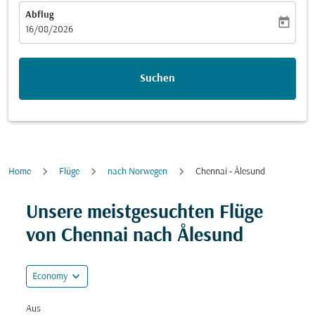
Abflug
today
fc-booking-departure-date-aria-label
16/08/2026
Suchen
Home
Flüge
nach Norwegen
Chennai - Ålesund
Versuchen Sie, Ihre Route (Ursprung und/oder Ziel) zu
Unsere meistgesuchten Flüge
von Chennai nach Ålesund
expand_more
Economy
Aus