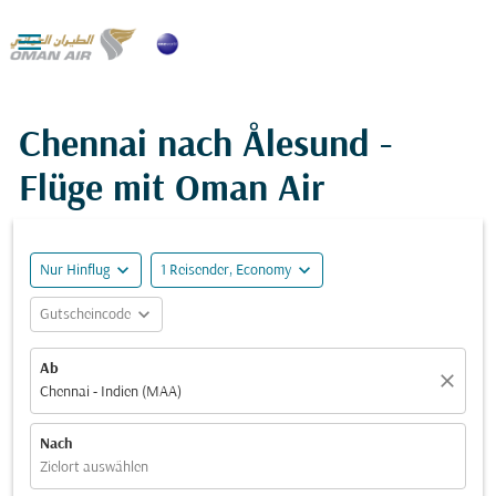

Chennai nach Ålesund -
Flüge mit Oman Air
expand_more
expand_more
Nur Hinflug
1 Reisender, Economy
expand_more
Gutscheincode
Ab
close
Chennai - Indien (MAA)
Nach
Zielort auswählen