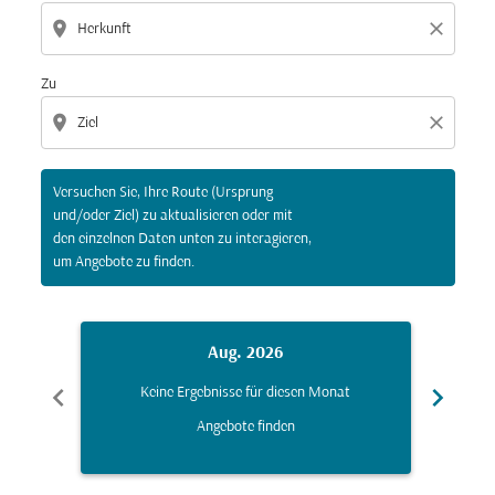
location_on
close
Zu
location_on
close
Versuchen Sie, Ihre Route (Ursprung
und/oder Ziel) zu aktualisieren oder mit
den einzelnen Daten unten zu interagieren,
um Angebote zu finden.
Aug. 2026
chevron_left
chevron_right
Keine Ergebnisse für diesen Monat
K
Angebote finden