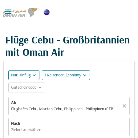

Flüge Cebu - Großbritannien
mit Oman Air
expand_more
expand_more
Nur Hinflug
1 Reisender, Economy
expand_more
Gutscheincode
Ab
close
Flughafen Cebu, Mactan Cebu, Philippinen - Philippinen (CEB)
Nach
Zielort auswählen