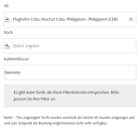
Ab
flight_takeoff
close
Nach
flight_land
Kabinenklasse
keyboard_arrow_down
Economy
Kabinenklasse option Economy Selected
Es gibt keine Tarife, die Ihren Filterkriterien entsprechen. Bitte passen Sie Ihre Fi
Es gibt keine Tarife, die Ihren Filterkriterien entsprechen. Bitte
passen Sie Ihre Filter an.
footer : *Die angezeigten Tarife wurden innerhalb der letzten 48 Stunden eingezogen und
sind zum Zeitpunkt der Buchung möglicherweise nicht mehr verfügbar.