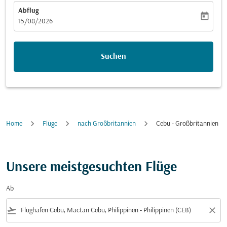
Abflug
today
fc-booking-departure-date-aria-label
15/08/2026
Suchen
Home
Flüge
nach Großbritannien
Cebu - Großbritannien
Unsere meistgesuchten Flüge
Ab
flight_takeoff
close