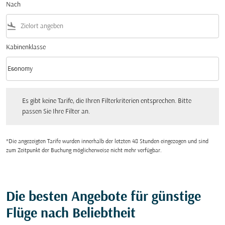
Nach
flight_land
Kabinenklasse
keyboard_arrow_down
Economy
Kabinenklasse option Economy Selected
Es gibt keine Tarife, die Ihren Filterkriterien entsprechen. Bitte passen Sie Ihre Fi
Es gibt keine Tarife, die Ihren Filterkriterien entsprechen. Bitte
passen Sie Ihre Filter an.
*Die angezeigten Tarife wurden innerhalb der letzten 48 Stunden eingezogen und sind
zum Zeitpunkt der Buchung möglicherweise nicht mehr verfügbar.
Die besten Angebote für günstige
Flüge nach Beliebtheit