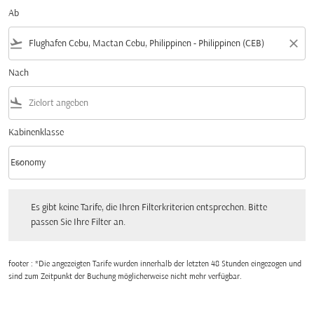
Ab
flight_takeoff
close
Nach
flight_land
Kabinenklasse
keyboard_arrow_down
Economy
Kabinenklasse option Economy Selected
Es gibt keine Tarife, die Ihren Filterkriterien entsprechen. Bitte passen Sie Ihre Fi
Es gibt keine Tarife, die Ihren Filterkriterien entsprechen. Bitte
passen Sie Ihre Filter an.
footer : *Die angezeigten Tarife wurden innerhalb der letzten 48 Stunden eingezogen und
sind zum Zeitpunkt der Buchung möglicherweise nicht mehr verfügbar.