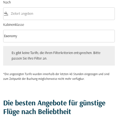
Nach
flight_land
Kabinenklasse
keyboard_arrow_down
Economy
Kabinenklasse option Economy Selected
Es gibt keine Tarife, die Ihren Filterkriterien entsprechen. Bitte passen Sie Ihre Fi
Es gibt keine Tarife, die Ihren Filterkriterien entsprechen. Bitte
passen Sie Ihre Filter an.
*Die angezeigten Tarife wurden innerhalb der letzten 48 Stunden eingezogen und sind
zum Zeitpunkt der Buchung möglicherweise nicht mehr verfügbar.
Die besten Angebote für günstige
Flüge nach Beliebtheit