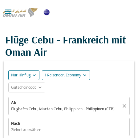

Flüge Cebu - Frankreich mit
Oman Air
expand_more
expand_more
Nur Hinflug
1 Reisender, Economy
expand_more
Gutscheincode
Ab
close
Flughafen Cebu, Mactan Cebu, Philippinen - Philippinen (CEB)
Nach
Zielort auswählen