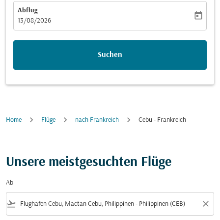
Abflug
today
fc-booking-departure-date-aria-label
13/08/2026
Suchen
Home
Flüge
nach Frankreich
Cebu - Frankreich
Unsere meistgesuchten Flüge
Ab
flight_takeoff
close