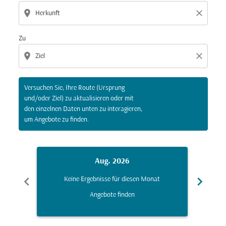
location_on
close
Zu
location_on
close
Versuchen Sie, Ihre Route (Ursprung
und/oder Ziel) zu aktualisieren oder mit
den einzelnen Daten unten zu interagieren,
um Angebote zu finden.
Aug. 2026
chevron_left
chevron_right
Keine Ergebnisse für diesen Monat
K
Angebote finden