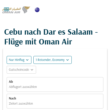

Cebu nach Dar es Salaam -
Flüge mit Oman Air
expand_more
expand_more
Nur Hinflug
1 Reisender, Economy
expand_more
Gutscheincode
Ab
Abflugort auswählen
Nach
Zielort auswählen