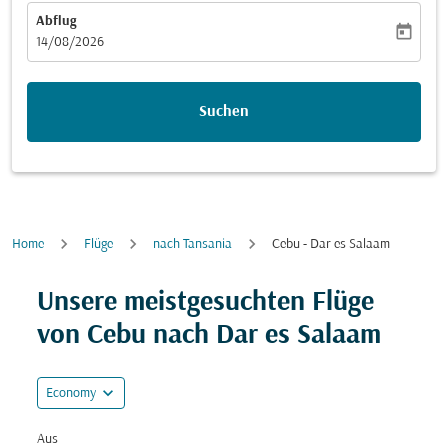
Abflug
today
fc-booking-departure-date-aria-label
14/08/2026
Suchen
Home
Flüge
nach Tansania
Cebu - Dar es Salaam
Versuchen Sie, Ihre Route (Ursprung und/oder Ziel) zu
Unsere meistgesuchten Flüge
von Cebu nach Dar es Salaam
expand_more
Economy
Aus