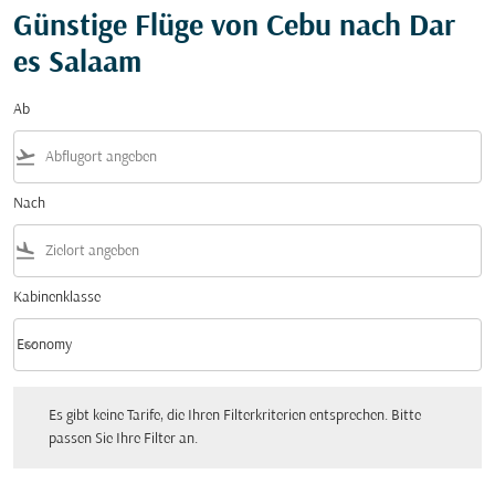
Günstige Flüge von Cebu nach Dar
es Salaam
Ab
flight_takeoff
Nach
flight_land
Kabinenklasse
keyboard_arrow_down
Economy
Kabinenklasse option Economy Selected
Es gibt keine Tarife, die Ihren Filterkriterien entsprechen. Bitte passen Sie Ihre Fi
Es gibt keine Tarife, die Ihren Filterkriterien entsprechen. Bitte
passen Sie Ihre Filter an.