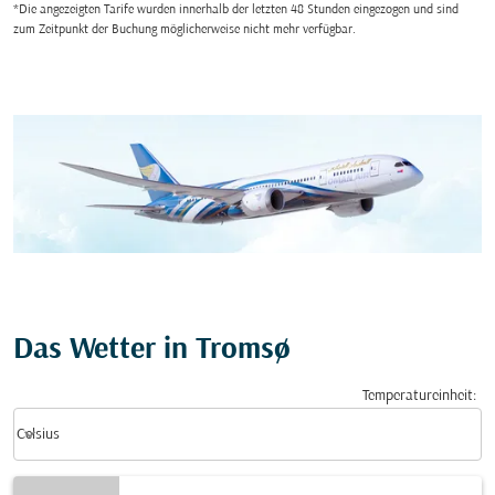
*Die angezeigten Tarife wurden innerhalb der letzten 48 Stunden eingezogen und sind
zum Zeitpunkt der Buchung möglicherweise nicht mehr verfügbar.
Das Wetter in Tromsø
Temperatureinheit
:
Weather unit option Celsius Selected
keyboard_arrow_down
Celsius