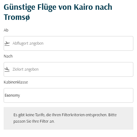
Günstige Flüge von Kairo nach
Tromsø
Ab
flight_takeoff
Nach
flight_land
Kabinenklasse
keyboard_arrow_down
Economy
Kabinenklasse option Economy Selected
Es gibt keine Tarife, die Ihren Filterkriterien entsprechen. Bitte passen Sie Ihre Fi
Es gibt keine Tarife, die Ihren Filterkriterien entsprechen. Bitte
passen Sie Ihre Filter an.