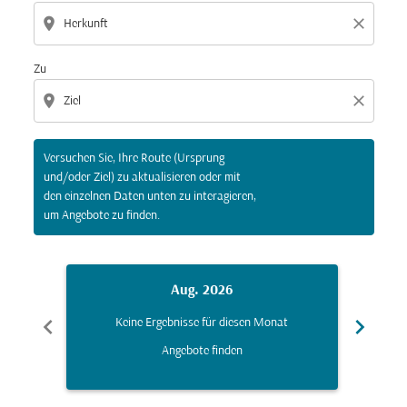
location_on
close
Zu
location_on
close
Versuchen Sie, Ihre Route (Ursprung
und/oder Ziel) zu aktualisieren oder mit
den einzelnen Daten unten zu interagieren,
um Angebote zu finden.
Aug. 2026
chevron_left
chevron_right
Keine Ergebnisse für diesen Monat
K
Angebote finden