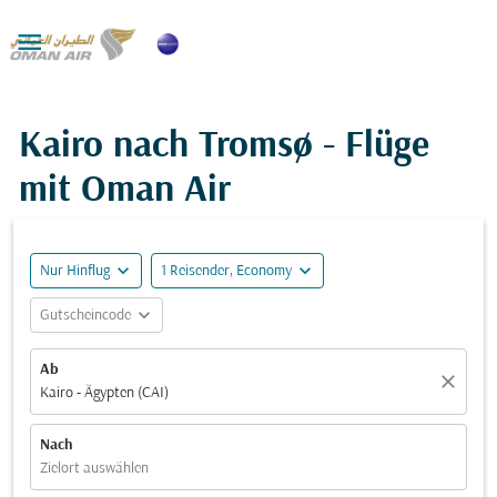

Kairo nach Tromsø - Flüge
mit Oman Air
expand_more
expand_more
Nur Hinflug
1 Reisender, Economy
expand_more
Gutscheincode
Ab
close
Kairo - Ägypten (CAI)
Nach
Zielort auswählen