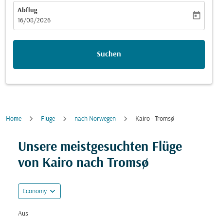
Abflug
today
fc-booking-departure-date-aria-label
16/08/2026
Suchen
Home
Flüge
nach Norwegen
Kairo - Tromsø
Versuchen Sie, Ihre Route (Ursprung und/oder Ziel) zu
Unsere meistgesuchten Flüge
von Kairo nach Tromsø
expand_more
Economy
Aus