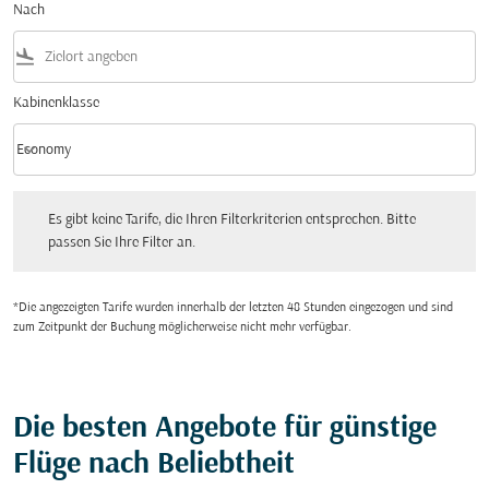
Nach
flight_land
Kabinenklasse
keyboard_arrow_down
Economy
Kabinenklasse option Economy Selected
Es gibt keine Tarife, die Ihren Filterkriterien entsprechen. Bitte passen Sie Ihre Fi
Es gibt keine Tarife, die Ihren Filterkriterien entsprechen. Bitte
passen Sie Ihre Filter an.
*Die angezeigten Tarife wurden innerhalb der letzten 48 Stunden eingezogen und sind
zum Zeitpunkt der Buchung möglicherweise nicht mehr verfügbar.
Die besten Angebote für günstige
Flüge nach Beliebtheit