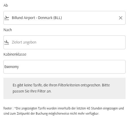
Ab
flight_takeoff
close
Nach
flight_land
Kabinenklasse
keyboard_arrow_down
Economy
Kabinenklasse option Economy Selected
Es gibt keine Tarife, die Ihren Filterkriterien entsprechen. Bitte passen Sie Ihre Fi
Es gibt keine Tarife, die Ihren Filterkriterien entsprechen. Bitte
passen Sie Ihre Filter an.
footer : *Die angezeigten Tarife wurden innerhalb der letzten 48 Stunden eingezogen und
sind zum Zeitpunkt der Buchung möglicherweise nicht mehr verfügbar.