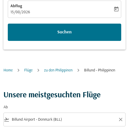
Abflug
today
fc-booking-departure-date-aria-label
15/08/2026
Suchen
Home
Flüge
zu den Philippinen
Billund - Philippinen
Unsere meistgesuchten Flüge
Ab
flight_takeoff
close