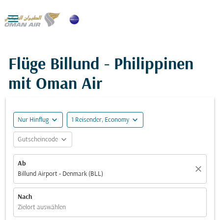

Flüge Billund - Philippinen
mit Oman Air
expand_more
expand_more
Nur Hinflug
1 Reisender, Economy
expand_more
Gutscheincode
Ab
close
Billund Airport - Denmark (BLL)
Nach
Zielort auswählen