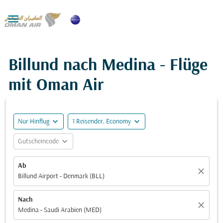

Billund nach Medina - Flüge
mit Oman Air
expand_more
expand_more
Nur Hinflug
1 Reisender, Economy
expand_more
Gutscheincode
Ab
close
Billund Airport - Denmark (BLL)
Nach
close
Medina - Saudi Arabien (MED)