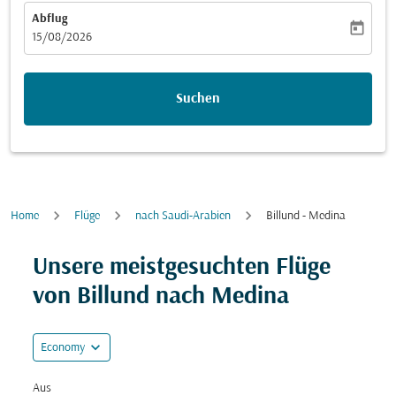
Abflug
today
fc-booking-departure-date-aria-label
15/08/2026
Suchen
Home
Flüge
nach Saudi-Arabien
Billund - Medina
Versuchen Sie, Ihre Route (Ursprung und/oder Ziel) zu
Unsere meistgesuchten Flüge
von Billund nach Medina
expand_more
Economy
Aus