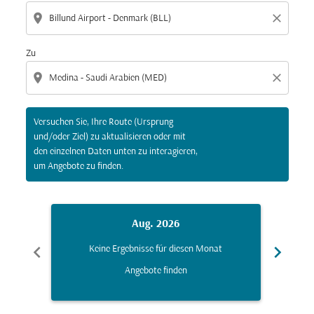
location_on
close
Zu
location_on
close
Versuchen Sie, Ihre Route (Ursprung
und/oder Ziel) zu aktualisieren oder mit
den einzelnen Daten unten zu interagieren,
um Angebote zu finden.
Aug. 2026
chevron_left
chevron_right
Keine Ergebnisse für diesen Monat
K
Angebote finden