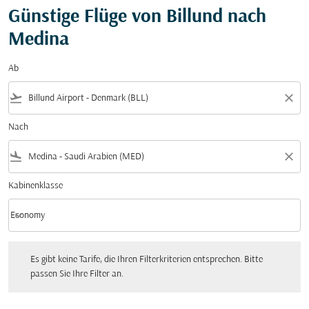
Günstige Flüge von Billund nach
Medina
Ab
flight_takeoff
close
Nach
flight_land
close
Kabinenklasse
keyboard_arrow_down
Economy
Kabinenklasse option Economy Selected
Es gibt keine Tarife, die Ihren Filterkriterien entsprechen. Bitte passen Sie Ihre Fi
Es gibt keine Tarife, die Ihren Filterkriterien entsprechen. Bitte
passen Sie Ihre Filter an.