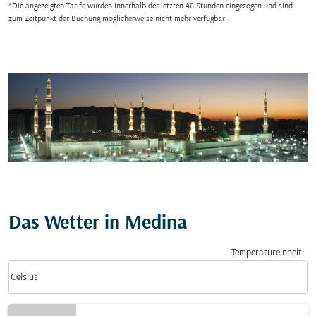
*Die angezeigten Tarife wurden innerhalb der letzten 48 Stunden eingezogen und sind
zum Zeitpunkt der Buchung möglicherweise nicht mehr verfügbar.
Das Wetter in Medina
Temperatureinheit
:
Weather unit option Celsius Selected
keyboard_arrow_down
Celsius