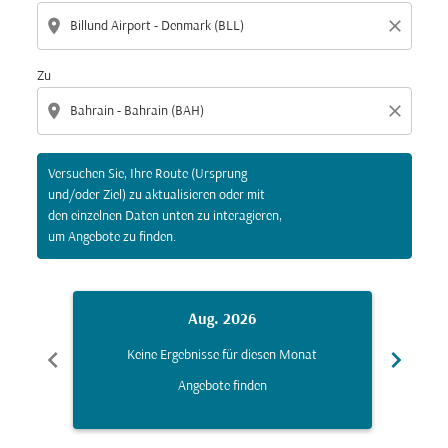
location_on
close
Zu
location_on
close
Versuchen Sie, Ihre Route (Ursprung
und/oder Ziel) zu aktualisieren oder mit
den einzelnen Daten unten zu interagieren,
um Angebote zu finden.
Aug. 2026
chevron_left
chevron_right
Keine Ergebnisse für diesen Monat
K
Angebote finden