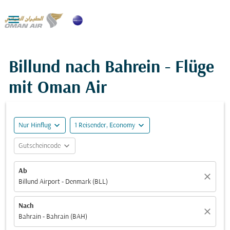

Billund nach Bahrein - Flüge
mit Oman Air
expand_more
expand_more
Nur Hinflug
1 Reisender, Economy
expand_more
Gutscheincode
Ab
close
Billund Airport - Denmark (BLL)
Nach
close
Bahrain - Bahrain (BAH)