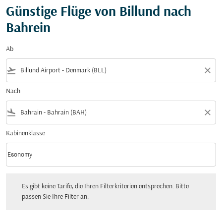
Günstige Flüge von Billund nach
Bahrein
Ab
flight_takeoff
close
Nach
flight_land
close
Kabinenklasse
keyboard_arrow_down
Economy
Kabinenklasse option Economy Selected
Es gibt keine Tarife, die Ihren Filterkriterien entsprechen. Bitte passen Sie Ihre Fi
Es gibt keine Tarife, die Ihren Filterkriterien entsprechen. Bitte
passen Sie Ihre Filter an.