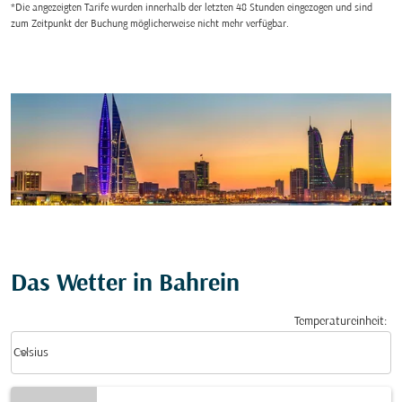
*Die angezeigten Tarife wurden innerhalb der letzten 48 Stunden eingezogen und sind
zum Zeitpunkt der Buchung möglicherweise nicht mehr verfügbar.
Das Wetter in Bahrein
Temperatureinheit
:
Weather unit option Celsius Selected
keyboard_arrow_down
Celsius