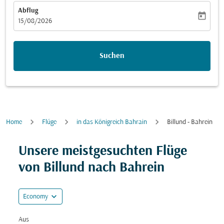
Abflug
today
fc-booking-departure-date-aria-label
15/08/2026
Suchen
Home
Flüge
in das Königreich Bahrain
Billund - Bahrein
Versuchen Sie, Ihre Route (Ursprung und/oder Ziel) zu
Unsere meistgesuchten Flüge
von Billund nach Bahrein
expand_more
Economy
Aus