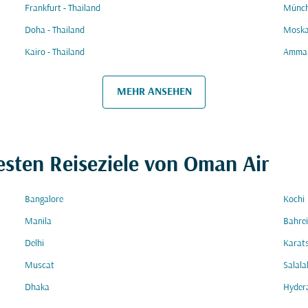
Frankfurt - Thailand
Münch
Doha - Thailand
Moskau
Kairo - Thailand
Amman
MEHR ANSEHEN
esten Reiseziele von Oman Air
Bangalore
Kochi
Manila
Bahre
Delhi
Karats
Muscat
Salala
Dhaka
Hyder