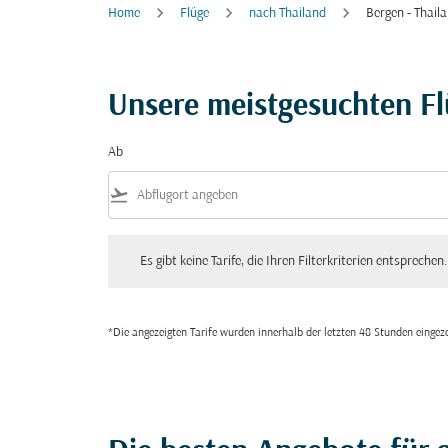
Home
Flüge
nach Thailand
Bergen - Thail
Unsere meistgesuchten F
Ab
flight_takeoff
Es gibt keine Tarife, die Ihren Filterkriterien entsprechen. Bitte
Es gibt keine Tarife, die Ihren Filterkriterien entsprechen.
*Die angezeigten Tarife wurden innerhalb der letzten 48 Stunden einge