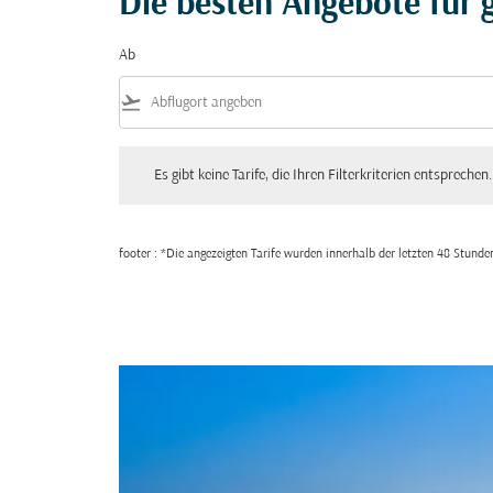
Die besten Angebote für g
Ab
flight_takeoff
Es gibt keine Tarife, die Ihren Filterkriterien entsprechen. Bitte
Es gibt keine Tarife, die Ihren Filterkriterien entsprechen.
footer : *Die angezeigten Tarife wurden innerhalb der letzten 48 Stun