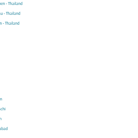
en - Thailand
 - Thailand
 - Thailand
in
chi
h
abad