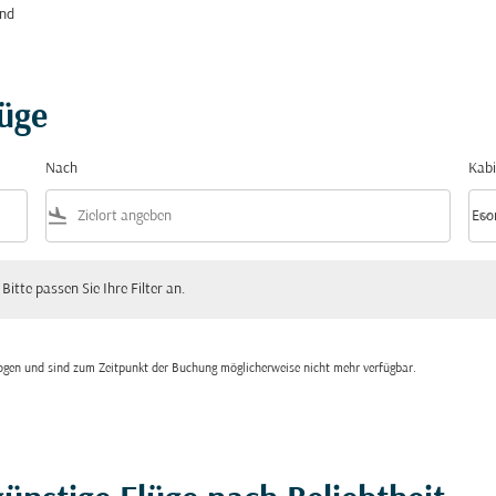
and
lüge
Nach
Kabi
flight_land
keyboard_arrow_down
Eco
Kabi
 passen Sie Ihre Filter an.
 Bitte passen Sie Ihre Filter an.
zogen und sind zum Zeitpunkt der Buchung möglicherweise nicht mehr verfügbar.