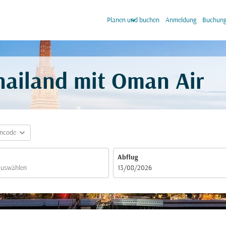
keyboard_arrow_down
keyb
Planen und buchen
Anmeldung
Buchung
Thailand mit Oman Air
expand_more
incode
Abflug
fc-booking-departure-date-aria-label
13/08/2026