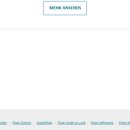
MEHR ANSEHEN
|
|
|
|
|
länder
Flüge Zielorte
Städteflüge
Flüge Stadt zu Land
Flüge Abflugorte
Flüge A