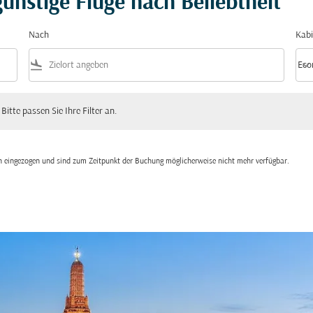
ünstige Flüge nach Beliebtheit
Nach
Kabi
flight_land
keyboard_arrow_down
Eco
Kabi
 passen Sie Ihre Filter an.
 Bitte passen Sie Ihre Filter an.
den eingezogen und sind zum Zeitpunkt der Buchung möglicherweise nicht mehr verfügbar.