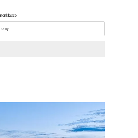
nenklasse
nomy
nenklasse option Economy Selected