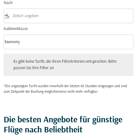
Nach
flight_land
Kabinenklasse
keyboard_arrow_down
Economy
Kabinenklasse option Economy Selected
Es gibt keine Tarife, die Ihren Filterkriterien entsprechen. Bitte passen Sie Ihre Fi
Es gibt keine Tarife, die Ihren Filterkriterien entsprechen. Bitte
passen Sie Ihre Filter an.
*Die angezeigten Tarife wurden innerhalb der letzten 48 Stunden eingezogen und sind
zum Zeitpunkt der Buchung möglicherweise nicht mehr verfügbar.
Die besten Angebote für günstige
Flüge nach Beliebtheit