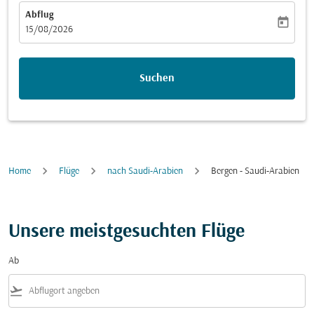
Abflug
today
fc-booking-departure-date-aria-label
15/08/2026
Suchen
Home
Flüge
nach Saudi-Arabien
Bergen - Saudi-Arabien
Unsere meistgesuchten Flüge
Ab
flight_takeoff