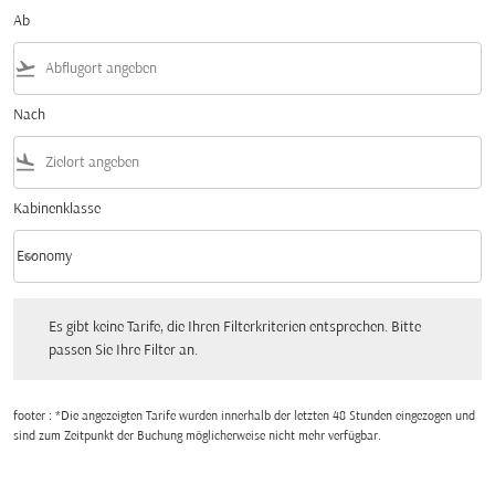
Ab
flight_takeoff
Nach
flight_land
Kabinenklasse
keyboard_arrow_down
Economy
Kabinenklasse option Economy Selected
Es gibt keine Tarife, die Ihren Filterkriterien entsprechen. Bitte passen Sie Ihre Fi
Es gibt keine Tarife, die Ihren Filterkriterien entsprechen. Bitte
passen Sie Ihre Filter an.
footer : *Die angezeigten Tarife wurden innerhalb der letzten 48 Stunden eingezogen und
sind zum Zeitpunkt der Buchung möglicherweise nicht mehr verfügbar.