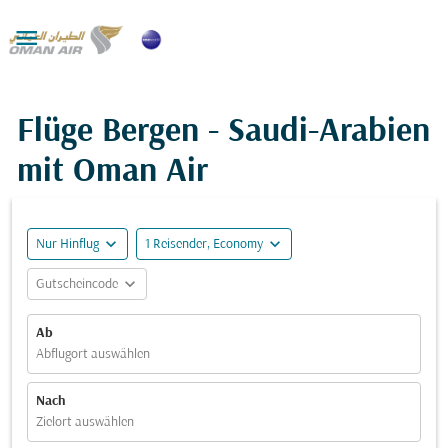

Flüge Bergen - Saudi-Arabien
mit Oman Air
expand_more
expand_more
Nur Hinflug
1 Reisender, Economy
expand_more
Gutscheincode
Ab
Abflugort auswählen
Nach
Zielort auswählen