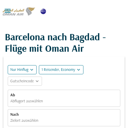

Barcelona nach Bagdad -
Flüge mit Oman Air
expand_more
expand_more
Nur Hinflug
1 Reisender, Economy
expand_more
Gutscheincode
Ab
Abflugort auswählen
Nach
Zielort auswählen