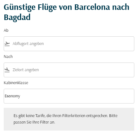
Günstige Flüge von Barcelona nach
Bagdad
Ab
flight_takeoff
Nach
flight_land
Kabinenklasse
keyboard_arrow_down
Economy
Kabinenklasse option Economy Selected
Es gibt keine Tarife, die Ihren Filterkriterien entsprechen. Bitte passen Sie Ihre Fi
Es gibt keine Tarife, die Ihren Filterkriterien entsprechen. Bitte
passen Sie Ihre Filter an.