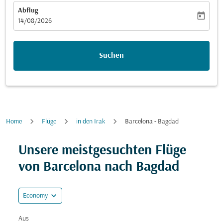
Abflug
today
fc-booking-departure-date-aria-label
14/08/2026
Suchen
Home
Flüge
in den Irak
Barcelona - Bagdad
Versuchen Sie, Ihre Route (Ursprung und/oder Ziel) zu
Unsere meistgesuchten Flüge
von Barcelona nach Bagdad
expand_more
Economy
Aus