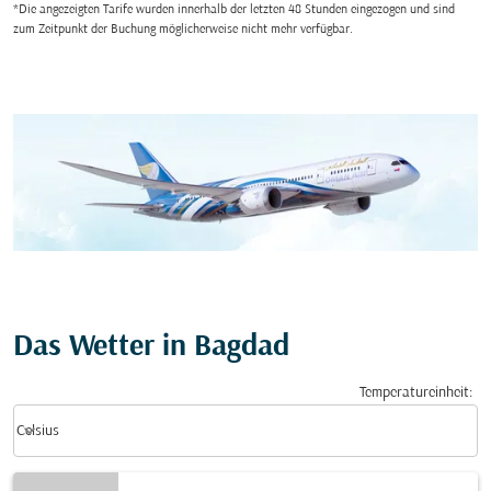
*Die angezeigten Tarife wurden innerhalb der letzten 48 Stunden eingezogen und sind
zum Zeitpunkt der Buchung möglicherweise nicht mehr verfügbar.
Das Wetter in Bagdad
Temperatureinheit
:
Weather unit option Celsius Selected
keyboard_arrow_down
Celsius