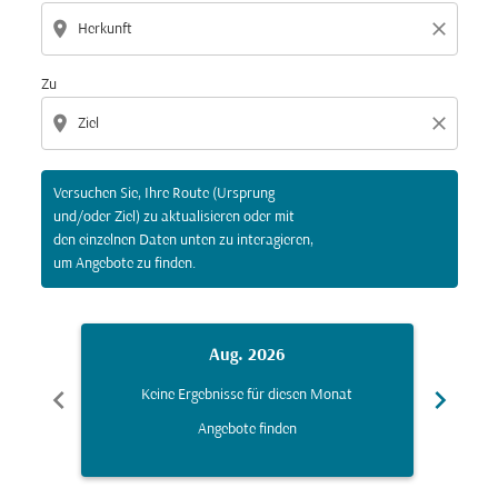
location_on
close
Zu
location_on
close
Versuchen Sie, Ihre Route (Ursprung
und/oder Ziel) zu aktualisieren oder mit
den einzelnen Daten unten zu interagieren,
um Angebote zu finden.
Aug. 2026
chevron_left
chevron_right
Keine Ergebnisse für diesen Monat
K
Angebote finden