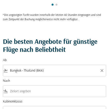
zeigt cmp-pagination-showing
zeigt cmp-pagination-showi
*Die angezeigten Tarife wurden innerhalb der letzten 48 Stunden eingezogen und sind
zum Zeitpunkt der Buchung möglicherweise nicht mehr verfügbar.
Die besten Angebote für günstige
Flüge nach Beliebtheit
Ab
flight_takeoff
close
Nach
flight_land
Kabinenklasse