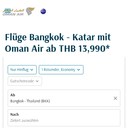

Flüge Bangkok - Katar mit
Oman Air ab
THB 13,990*
expand_more
expand_more
Nur Hinflug
1 Reisender, Economy
expand_more
Gutscheincode
Ab
close
Bangkok - Thailand (BKK)
Nach
Zielort auswählen