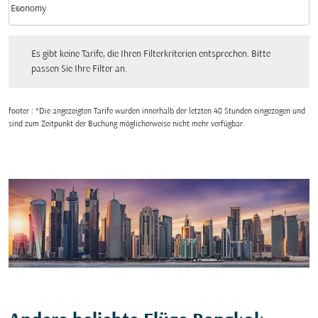
keyboard_arrow_down
Economy
Kabinenklasse option Economy Selected
Es gibt keine Tarife, die Ihren Filterkriterien entsprechen. Bitte passen Sie Ihre Fi
Es gibt keine Tarife, die Ihren Filterkriterien entsprechen. Bitte
passen Sie Ihre Filter an.
footer : *Die angezeigten Tarife wurden innerhalb der letzten 48 Stunden eingezogen und
sind zum Zeitpunkt der Buchung möglicherweise nicht mehr verfügbar.