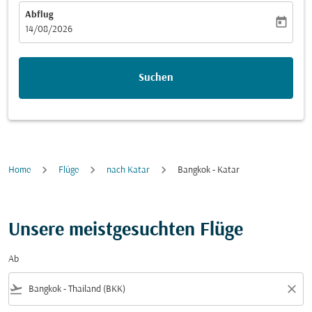
Abflug
today
fc-booking-departure-date-aria-label
14/08/2026
Suchen
Home
Flüge
nach Katar
Bangkok - Katar
Unsere meistgesuchten Flüge
Ab
flight_takeoff
close