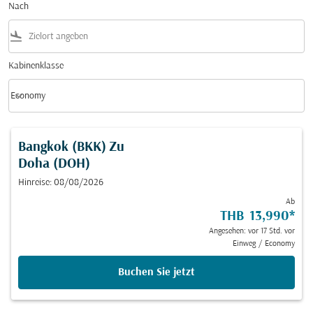
Nach
flight_land
Kabinenklasse
keyboard_arrow_down
Economy
Kabinenklasse option Economy Selected
Bangkok (BKK)
Zu
Doha (DOH)
Hinreise: 08/08/2026
Ab
THB 13,990
*
Angesehen: vor 17 Std. vor
Einweg
/
Economy
Buchen Sie jetzt