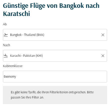
Günstige Flüge von Bangkok nach
Karatschi
Ab
flight_takeoff
close
Nach
flight_land
close
Kabinenklasse
keyboard_arrow_down
Economy
Kabinenklasse option Economy Selected
Es gibt keine Tarife, die Ihren Filterkriterien entsprechen. Bitte passen Sie Ihre Fi
Es gibt keine Tarife, die Ihren Filterkriterien entsprechen. Bitte
passen Sie Ihre Filter an.