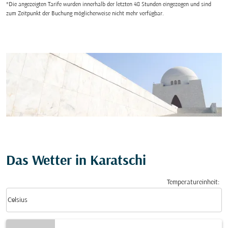
*Die angezeigten Tarife wurden innerhalb der letzten 48 Stunden eingezogen und sind
zum Zeitpunkt der Buchung möglicherweise nicht mehr verfügbar.
Das Wetter in Karatschi
Temperatureinheit
:
Weather unit option Celsius Selected
keyboard_arrow_down
Celsius