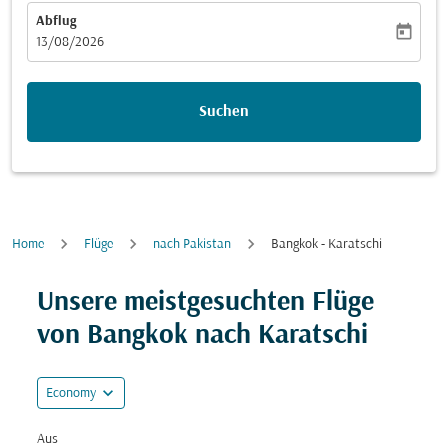
Abflug
today
fc-booking-departure-date-aria-label
13/08/2026
Suchen
Home
Flüge
nach Pakistan
Bangkok - Karatschi
Versuchen Sie, Ihre Route (Ursprung und/oder Ziel) zu
Unsere meistgesuchten Flüge
von Bangkok nach Karatschi
expand_more
Economy
Aus