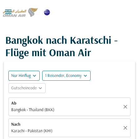

Bangkok nach Karatschi -
Flüge mit Oman Air
expand_more
expand_more
Nur Hinflug
1 Reisender, Economy
expand_more
Gutscheincode
Ab
close
Bangkok - Thailand (BKK)
Nach
close
Karachi - Pakistan (KHI)