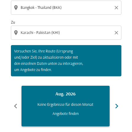
location_on
close
Zu
location_on
close
Versuchen Sie, Ihre Route (Ursprung
und/oder Ziel) zu aktualisieren oder mit
den einzelnen Daten unten zu interagieren,
um Angebote zu finden.
Aug. 2026
chevron_left
chevron_right
Keine Ergebnisse für diesen Monat
K
Angebote finden