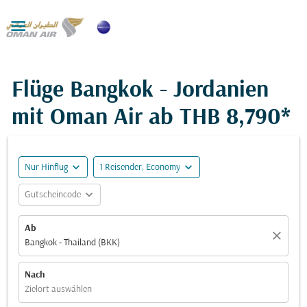

Flüge Bangkok - Jordanien
mit Oman Air ab
THB 8,790*
expand_more
expand_more
Nur Hinflug
1 Reisender, Economy
expand_more
Gutscheincode
Ab
close
Bangkok - Thailand (BKK)
Nach
Zielort auswählen