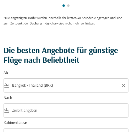
zeigt cmp-pagination-showing
zeigt cmp-pagination-showi
*Die angezeigten Tarife wurden innerhalb der letzten 48 Stunden eingezogen und sind
zum Zeitpunkt der Buchung möglicherweise nicht mehr verfügbar.
Die besten Angebote für günstige
Flüge nach Beliebtheit
Ab
flight_takeoff
close
Nach
flight_land
Kabinenklasse