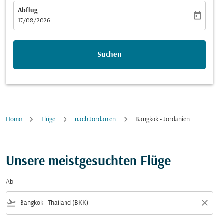
Abflug
today
fc-booking-departure-date-aria-label
17/08/2026
Suchen
Home
Flüge
nach Jordanien
Bangkok - Jordanien
Unsere meistgesuchten Flüge
Ab
flight_takeoff
close