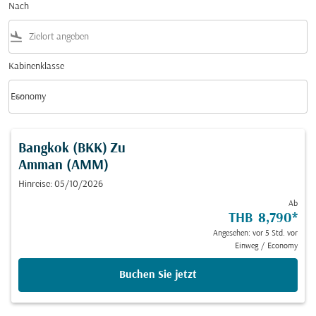
Nach
flight_land
Kabinenklasse
keyboard_arrow_down
Economy
Kabinenklasse option Economy Selected
Bangkok (BKK)
Zu
Amman (AMM)
Hinreise: 05/10/2026
Ab
THB 8,790
*
Angesehen: vor 5 Std. vor
Einweg
/
Economy
Buchen Sie jetzt