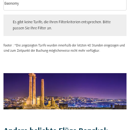
keyboard_arrow_down
Economy
Kabinenklasse option Economy Selected
Es gibt keine Tarife, die Ihren Filterkriterien entsprechen. Bitte passen Sie Ihre Fi
Es gibt keine Tarife, die Ihren Filterkriterien entsprechen. Bitte
passen Sie Ihre Filter an.
footer : *Die angezeigten Tarife wurden innerhalb der letzten 48 Stunden eingezogen und
sind zum Zeitpunkt der Buchung möglicherweise nicht mehr verfügbar.