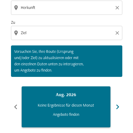
location_on
close
Zu
location_on
close
Versuchen Sie, Ihre Route (Ursprung
und/oder Ziel) zu aktualisieren oder mit
den einzelnen Daten unten zu interagieren,
um Angebote zu finden.
Aug. 2026
chevron_left
chevron_right
Keine Ergebnisse für diesen Monat
K
Angebote finden