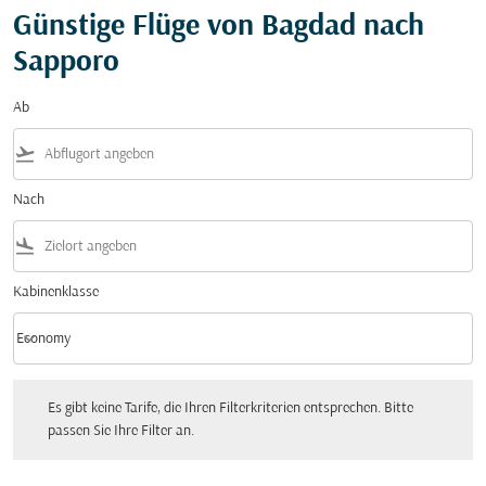
Günstige Flüge von Bagdad nach
Sapporo
Ab
flight_takeoff
Nach
flight_land
Kabinenklasse
keyboard_arrow_down
Economy
Kabinenklasse option Economy Selected
Es gibt keine Tarife, die Ihren Filterkriterien entsprechen. Bitte passen Sie Ihre Fi
Es gibt keine Tarife, die Ihren Filterkriterien entsprechen. Bitte
passen Sie Ihre Filter an.