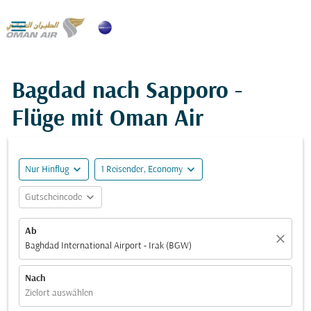

Bagdad nach Sapporo -
Flüge mit Oman Air
expand_more
expand_more
Nur Hinflug
1 Reisender, Economy
expand_more
Gutscheincode
Ab
close
Baghdad International Airport - Irak (BGW)
Nach
Zielort auswählen