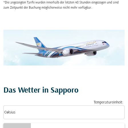
*Die angezeigten Tarife wurden innerhalb der letzten 48 Stunden eingezogen und sind
zum Zeitpunkt der Buchung möglicherweise nicht mehr verfügbar.
Das Wetter in Sapporo
Temperatureinheit
:
Weather unit option Celsius Selected
keyboard_arrow_down
Celsius