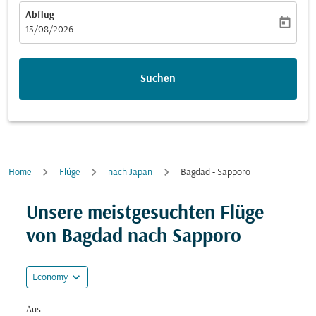
Abflug
today
fc-booking-departure-date-aria-label
13/08/2026
Suchen
Home
Flüge
nach Japan
Bagdad - Sapporo
Versuchen Sie, Ihre Route (Ursprung und/oder Ziel) zu
Unsere meistgesuchten Flüge
von Bagdad nach Sapporo
expand_more
Economy
Aus