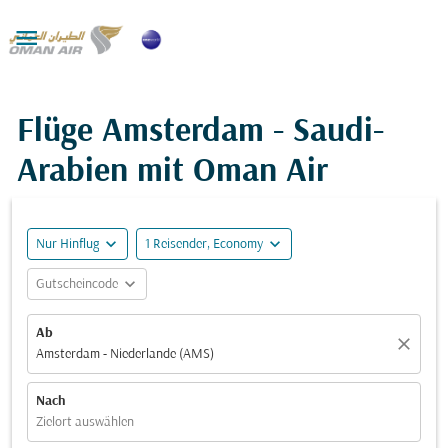

Flüge Amsterdam - Saudi-
Arabien mit Oman Air
expand_more
expand_more
Nur Hinflug
1 Reisender, Economy
expand_more
Gutscheincode
Ab
close
Amsterdam - Niederlande (AMS)
Nach
Zielort auswählen