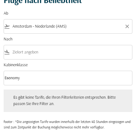
Flüge nach Beliebtheit
Ab
flight_takeoff
close
Nach
flight_land
Kabinenklasse
keyboard_arrow_down
Economy
Kabinenklasse option Economy Selected
Es gibt keine Tarife, die Ihren Filterkriterien entsprechen. Bitte passen Sie Ihre Fi
Es gibt keine Tarife, die Ihren Filterkriterien entsprechen. Bitte
passen Sie Ihre Filter an.
footer : *Die angezeigten Tarife wurden innerhalb der letzten 48 Stunden eingezogen und
sind zum Zeitpunkt der Buchung möglicherweise nicht mehr verfügbar.