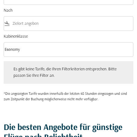
Nach
flight_land
Kabinenklasse
keyboard_arrow_down
Economy
Kabinenklasse option Economy Selected
Es gibt keine Tarife, die Ihren Filterkriterien entsprechen. Bitte passen Sie Ihre Fi
Es gibt keine Tarife, die Ihren Filterkriterien entsprechen. Bitte
passen Sie Ihre Filter an.
*Die angezeigten Tarife wurden innerhalb der letzten 48 Stunden eingezogen und sind
zum Zeitpunkt der Buchung möglicherweise nicht mehr verfügbar.
Die besten Angebote für günstige