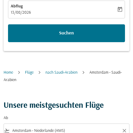
Abflug
today
fc-booking-departure-date-aria-label
13/08/2026
Suchen
Home
Flüge
nach Saudi-Arabien
Amsterdam - Saudi-
Arabien
Unsere meistgesuchten Flüge
Ab
flight_takeoff
close