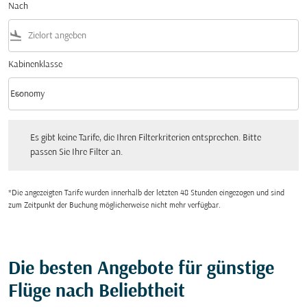
Nach
flight_land
Kabinenklasse
keyboard_arrow_down
Economy
Kabinenklasse option Economy Selected
Es gibt keine Tarife, die Ihren Filterkriterien entsprechen. Bitte passen Sie Ihre Fi
Es gibt keine Tarife, die Ihren Filterkriterien entsprechen. Bitte
passen Sie Ihre Filter an.
*Die angezeigten Tarife wurden innerhalb der letzten 48 Stunden eingezogen und sind
zum Zeitpunkt der Buchung möglicherweise nicht mehr verfügbar.
Die besten Angebote für günstige
Flüge nach Beliebtheit