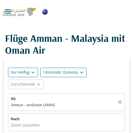

Flüge Amman - Malaysia mit
Oman Air
expand_more
expand_more
Nur Hinflug
1 Reisender, Economy
expand_more
Gutscheincode
Ab
close
Amman - Jordanien (AMM)
Nach
Zielort auswählen