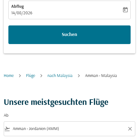
Abflug
today
fc-booking-departure-date-aria-label
14/08/2026
Suchen
Home
Flüge
nach Malaysia
Amman - Malaysia
Unsere meistgesuchten Flüge
Ab
flight_takeoff
close