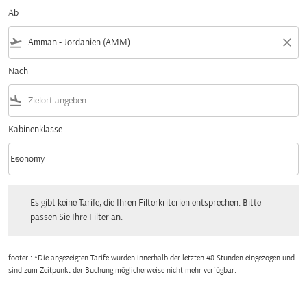
Ab
flight_takeoff
close
Nach
flight_land
Kabinenklasse
keyboard_arrow_down
Economy
Kabinenklasse option Economy Selected
Es gibt keine Tarife, die Ihren Filterkriterien entsprechen. Bitte passen Sie Ihre Fi
Es gibt keine Tarife, die Ihren Filterkriterien entsprechen. Bitte
passen Sie Ihre Filter an.
footer : *Die angezeigten Tarife wurden innerhalb der letzten 48 Stunden eingezogen und
sind zum Zeitpunkt der Buchung möglicherweise nicht mehr verfügbar.