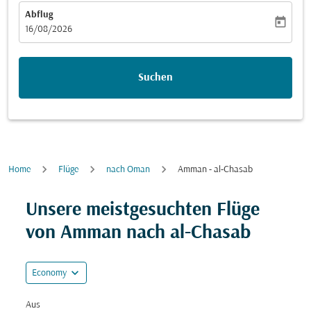
Abflug
today
fc-booking-departure-date-aria-label
16/08/2026
Suchen
Home
Flüge
nach Oman
Amman - al-Chasab
Versuchen Sie, Ihre Route (Ursprung und/oder Ziel) zu
Unsere meistgesuchten Flüge
von Amman nach al-Chasab
expand_more
Economy
Aus