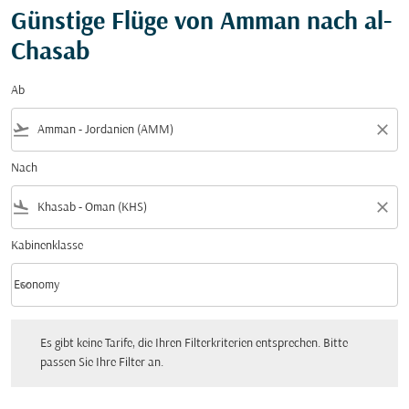
Günstige Flüge von Amman nach al-
Chasab
Ab
flight_takeoff
close
Nach
flight_land
close
Kabinenklasse
keyboard_arrow_down
Economy
Kabinenklasse option Economy Selected
Es gibt keine Tarife, die Ihren Filterkriterien entsprechen. Bitte passen Sie Ihre Fi
Es gibt keine Tarife, die Ihren Filterkriterien entsprechen. Bitte
passen Sie Ihre Filter an.