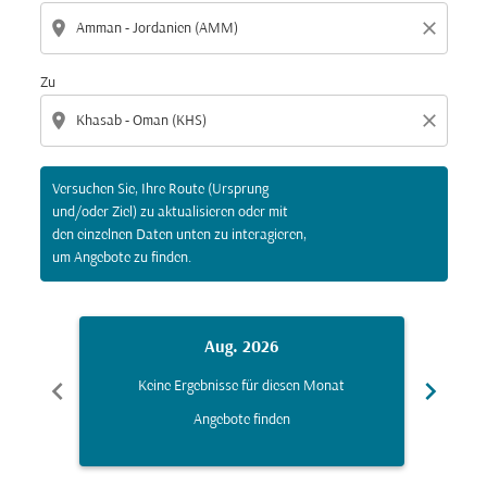
location_on
close
Zu
location_on
close
Versuchen Sie, Ihre Route (Ursprung
und/oder Ziel) zu aktualisieren oder mit
den einzelnen Daten unten zu interagieren,
um Angebote zu finden.
Aug. 2026
chevron_left
chevron_right
Keine Ergebnisse für diesen Monat
K
Angebote finden