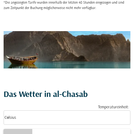
*Die angezeigten Tarife wurden innerhalb der letzten 48 Stunden eingezogen und sind
zum Zeitpunkt der Buchung möglicherweise nicht mehr verfügbar.
Das Wetter in al-Chasab
Temperatureinheit
:
Weather unit option Celsius Selected
keyboard_arrow_down
Celsius