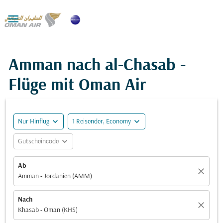

Amman nach al-Chasab -
Flüge mit Oman Air
expand_more
expand_more
Nur Hinflug
1 Reisender, Economy
expand_more
Gutscheincode
Ab
close
Amman - Jordanien (AMM)
Nach
close
Khasab - Oman (KHS)