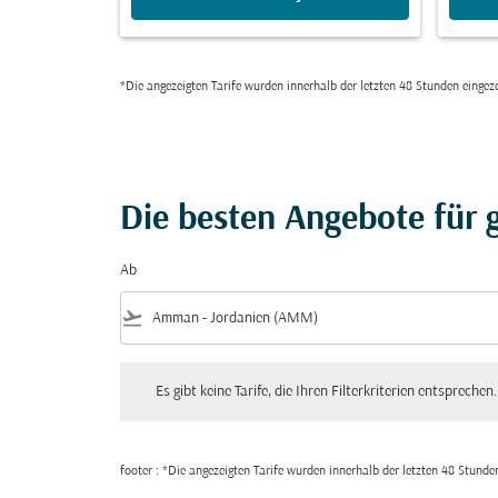
*Die angezeigten Tarife wurden innerhalb der letzten 48 Stunden einge
Die besten Angebote für g
Ab
flight_takeoff
Es gibt keine Tarife, die Ihren Filterkriterien entsprechen. Bitte
Es gibt keine Tarife, die Ihren Filterkriterien entsprechen.
footer : *Die angezeigten Tarife wurden innerhalb der letzten 48 Stun