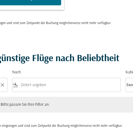
zogen und sind zum Zeitpunkt der Buchung möglicherweise nicht mehr verfügbar.
ünstige Flüge nach Beliebtheit
Nach
Kabi
close
flight_land
keyboard_arrow_down
Eco
Kabi
 passen Sie Ihre Filter an.
 Bitte passen Sie Ihre Filter an.
den eingezogen und sind zum Zeitpunkt der Buchung möglicherweise nicht mehr verfügbar.