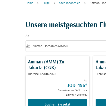
Home
Flüge
nach Indonesien
Amman - Ind
Unsere meistgesuchten F
Ab
flight_takeoff
Amman (AMM)
Zu
Amm
Jakarta (CGK)
Jaka
Hinreise: 12/08/2026
Hinreis
Ab
JOD 496
*
Angesehen: vor 16 Std. vor
Einweg
/
Economy
Buchen Sie jetzt