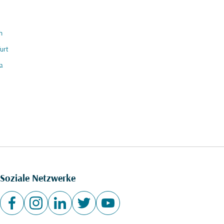
h
urt
a
Soziale Netzwerke