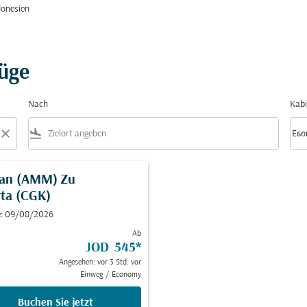
onesien
lüge
Nach
Kabi
close
flight_land
keyboard_arrow_down
Eco
Kabi
an (AMM)
Zu
rta (CGK)
e: 09/08/2026
Ab
JOD 545
*
Angesehen: vor 3 Std. vor
Einweg
/
Economy
Buchen Sie jetzt