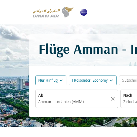
Flüge Amman - I
expand_more
expand_more
Nur Hinflug
1 Reisender, Economy
Gutsche
Ab
Nach
close