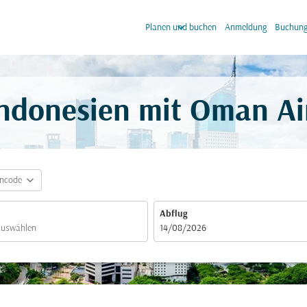
keyboard_arrow_down
keyb
Planen und buchen
Anmeldung
Buchung
ndonesien mit Oman Ai
expand_more
incode
Abflug
fc-booking-departure-date-aria-label
14/08/2026