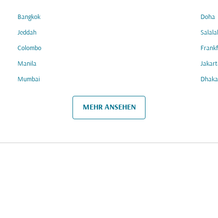
Bangkok
Doha
Jeddah
Salala
Colombo
Frankf
Manila
Jakart
Mumbai
Dhaka
MEHR ANSEHEN