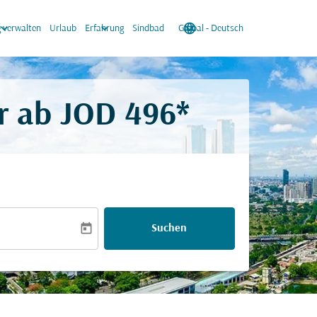
oard_arrow_down
keyboard_arrow_down
language
keyboard_arrow_down
 verwalten
Urlaub
Erfahrung
Sindbad
Global
-
Deutsch
r ab
JOD 496*
today
Suchen