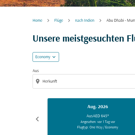
Home
Flüge
nach Indien
Abu Dhabi - Mum
Unsere meistgesuchten F
expand_more
Economy
Aus
location_on
Aug. 2026
Aus
AED 645
*
chevron_left
Angesehen: vor 1 Tag vor
Flugtyp: One Way
/
Economy