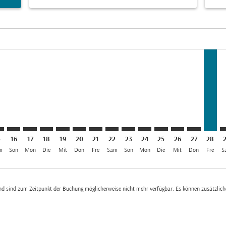
el AED 645
 645
isclaimer. Angebote finden
rs-disclaimer. Angebote finden
offers-disclaimer. Angebote finden
iew-offers-disclaimer. Angebote finden
mp-view-offers-disclaimer. Angebote finden
M: cmp-view-offers-disclaimer. Angebote finden
H–BOM: cmp-view-offers-disclaimer. Angebote finden
AUH–BOM: cmp-view-offers-disclaimer. Angebote finden
AUH–BOM: cmp-view-offers-disclaimer. Angebote fin
AUH–BOM: cmp-view-offers-disclaimer. Angebote
AUH–BOM: cmp-view-offers-disclaimer. Ange
AUH–BOM: cmp-view-offers-disclaimer. 
AUH–BOM: cmp-view-offers-disclaim
AUH–BOM: cmp-view-offers-disc
AUH–BOM: cmp-view-offers-
AUH–BOM: cmp-view-off
AUH–BOM: cmp-view
AUH–BOM: cmp-
AUH–BOM: 
AUH–B
A
5
16
17
18
19
20
21
22
23
24
25
26
27
28
m
Son
Mon
Die
Mit
Don
Fre
Sam
Son
Mon
Die
Mit
Don
Fre
S
 und sind zum Zeitpunkt der Buchung möglicherweise nicht mehr verfügbar. Es können zusätzli