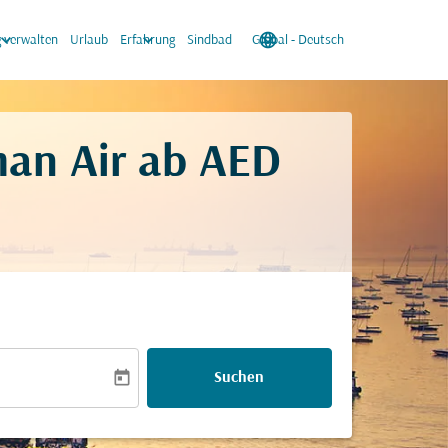
oard_arrow_down
keyboard_arrow_down
language
keyboard_arrow_down
 verwalten
Urlaub
Erfahrung
Sindbad
Global
-
Deutsch
man Air ab
AED
today
Suchen