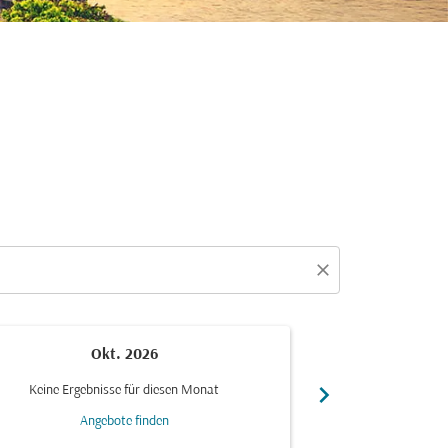
close
Okt. 2026
N
chevron_right
Keine Ergebnisse für diesen Monat
Keine Ergebn
Angebote finden
Ang