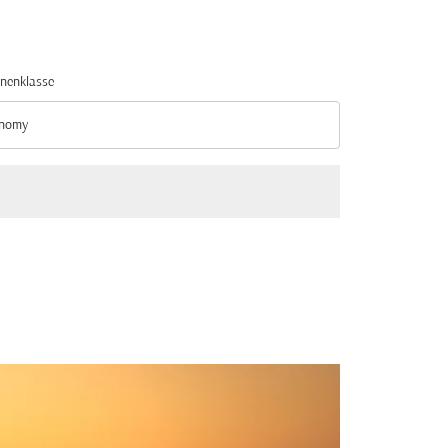
nenklasse
nomy
nenklasse option Economy Selected