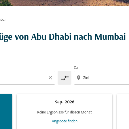
bai
lüge von Abu Dhabi nach Mumbai
Zu
compare_arrows
close
location_on
Sep. 2026
Keine Ergebnisse für diesen Monat
Angebote finden