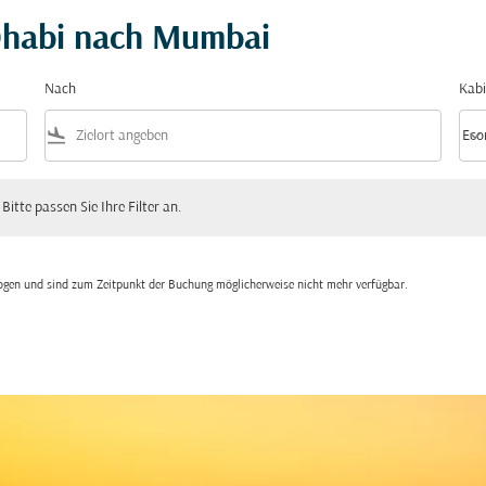
Dhabi nach Mumbai
Nach
Kabi
flight_land
keyboard_arrow_down
Eco
Kabi
 passen Sie Ihre Filter an.
 Bitte passen Sie Ihre Filter an.
zogen und sind zum Zeitpunkt der Buchung möglicherweise nicht mehr verfügbar.