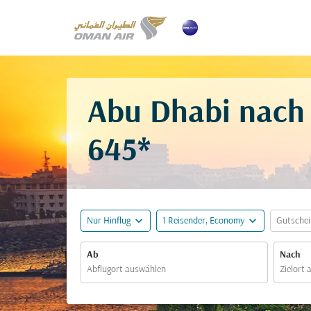
Abu Dhabi nach
645*
expand_more
expand_more
Nur Hinflug
1 Reisender, Economy
Gutsche
Ab
Nach