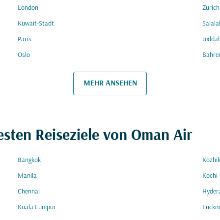
London
Zürich
Kuwait-Stadt
Salala
Paris
Jedda
Oslo
Bahre
MEHR ANSEHEN
esten Reiseziele von Oman Air
Bangkok
Kozhi
Manila
Kochi
Chennai
Hyder
Kuala Lumpur
Luckn