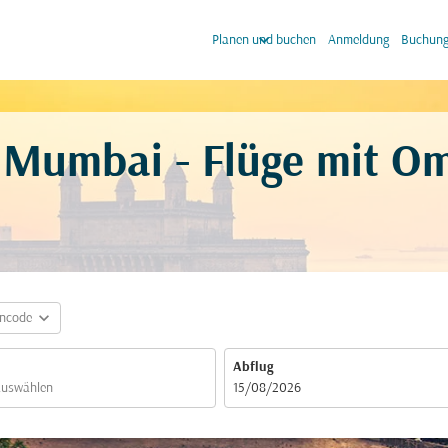
keyboard_arrow_down
keyb
Planen und buchen
Anmeldung
Buchung
 Mumbai - Flüge mit O
expand_more
incode
Abflug
fc-booking-departure-date-aria-label
15/08/2026