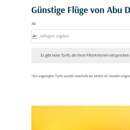
Günstige Flüge von Abu 
Ab
flight_takeoff
Es gibt keine Tarife, die Ihren Filterkriterien entsprechen. Bitte
Es gibt keine Tarife, die Ihren Filterkriterien entsprechen.
*Die angezeigten Tarife wurden innerhalb der letzten 48 Stunden einge