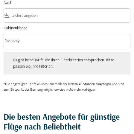
Nach
flight_land
Kabinenklasse
keyboard_arrow_down
Economy
Kabinenklasse option Economy Selected
Es gibt keine Tarife, die Ihren Filterkriterien entsprechen. Bitte passen Sie Ihre Fi
Es gibt keine Tarife, die Ihren Filterkriterien entsprechen. Bitte
passen Sie Ihre Filter an.
*Die angezeigten Tarife wurden innerhalb der letzten 48 Stunden eingezogen und sind
zum Zeitpunkt der Buchung möglicherweise nicht mehr verfügbar.
Die besten Angebote für günstige
Flüge nach Beliebtheit