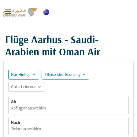

Flüge Aarhus - Saudi-
Arabien mit Oman Air
expand_more
expand_more
Nur Hinflug
1 Reisender, Economy
expand_more
Gutscheincode
Ab
Abflugort auswählen
Nach
Zielort auswählen