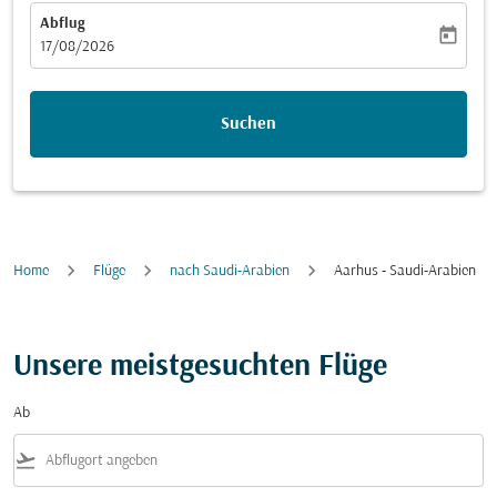
Abflug
today
fc-booking-departure-date-aria-label
17/08/2026
Suchen
Home
Flüge
nach Saudi-Arabien
Aarhus - Saudi-Arabien
Unsere meistgesuchten Flüge
Ab
flight_takeoff