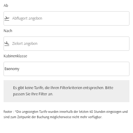
Ab
flight_takeoff
Nach
flight_land
Kabinenklasse
keyboard_arrow_down
Economy
Kabinenklasse option Economy Selected
Es gibt keine Tarife, die Ihren Filterkriterien entsprechen. Bitte passen Sie Ihre Fi
Es gibt keine Tarife, die Ihren Filterkriterien entsprechen. Bitte
passen Sie Ihre Filter an.
footer : *Die angezeigten Tarife wurden innerhalb der letzten 48 Stunden eingezogen und
sind zum Zeitpunkt der Buchung möglicherweise nicht mehr verfügbar.