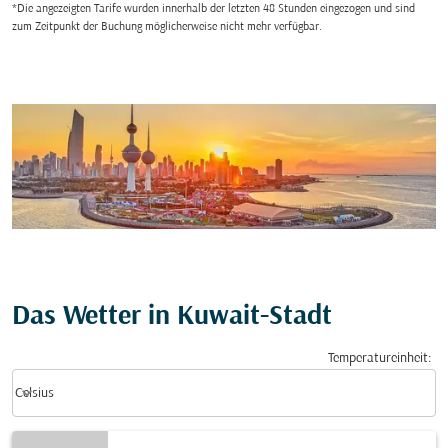
*Die angezeigten Tarife wurden innerhalb der letzten 48 Stunden eingezogen und sind
zum Zeitpunkt der Buchung möglicherweise nicht mehr verfügbar.
Das Wetter in Kuwait-Stadt
Temperatureinheit
:
Weather unit option Celsius Selected
keyboard_arrow_down
Celsius