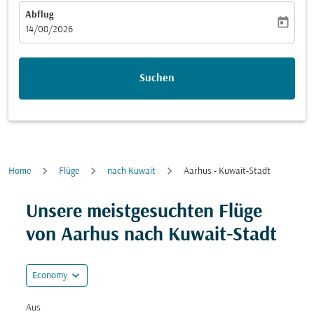
Abflug
today
fc-booking-departure-date-aria-label
14/08/2026
Suchen
Home
Flüge
nach Kuwait
Aarhus - Kuwait-Stadt
Versuchen Sie, Ihre Route (Ursprung und/oder Ziel) zu
Unsere meistgesuchten Flüge
von Aarhus nach Kuwait-Stadt
expand_more
Economy
Aus