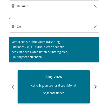
location_on
close
Zu
location_on
close
Versuchen Sie, Ihre Route (Ursprung
und/oder Ziel) zu aktualisieren oder mit
den einzelnen Daten unten zu interagieren,
um Angebote zu finden.
Aug. 2026
chevron_left
chevron_right
Keine Ergebnisse für diesen Monat
K
Angebote finden