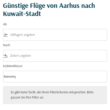
Günstige Flüge von Aarhus nach
Kuwait-Stadt
Ab
flight_takeoff
Nach
flight_land
Kabinenklasse
keyboard_arrow_down
Economy
Kabinenklasse option Economy Selected
Es gibt keine Tarife, die Ihren Filterkriterien entsprechen. Bitte passen Sie Ihre Fi
Es gibt keine Tarife, die Ihren Filterkriterien entsprechen. Bitte
passen Sie Ihre Filter an.