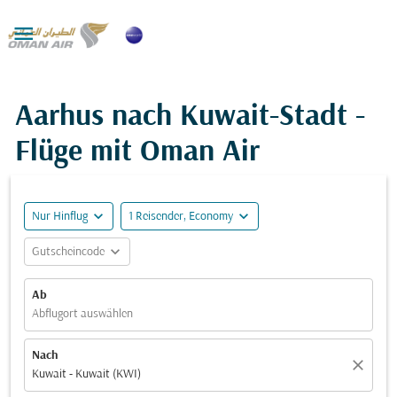

Aarhus nach Kuwait-Stadt -
Flüge mit Oman Air
expand_more
expand_more
Nur Hinflug
1 Reisender, Economy
expand_more
Gutscheincode
Ab
Abflugort auswählen
Nach
close
Kuwait - Kuwait (KWI)