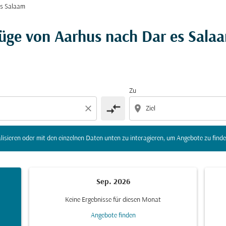
es Salaam
r Ziel) zu aktualisieren oder mit den einzelnen Daten unte
lüge von Aarhus nach Dar es Sala
Zu
compare_arrows
close
location_on
lisieren oder mit den einzelnen Daten unten zu interagieren, um Angebote zu finde
Sep. 2026
Keine Ergebnisse für diesen Monat
Angebote finden