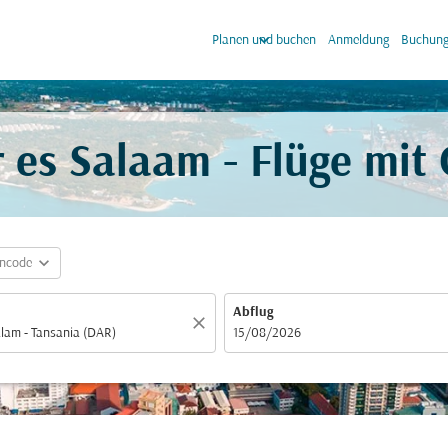
keyboard_arrow_down
keyb
Planen und buchen
Anmeldung
Buchung
 es Salaam - Flüge mit
expand_more
incode
Abflug
close
fc-booking-departure-date-aria-label
15/08/2026