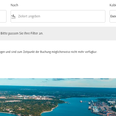
Nach
Kabi
flight_land
keyboard_arrow_down
Eco
Kabi
 passen Sie Ihre Filter an.
 Bitte passen Sie Ihre Filter an.
zogen und sind zum Zeitpunkt der Buchung möglicherweise nicht mehr verfügbar.