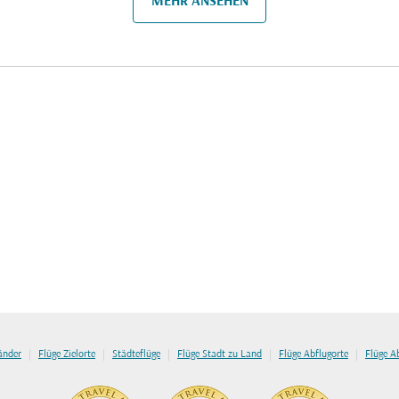
MEHR ANSEHEN
|
|
|
|
|
länder
Flüge Zielorte
Städteflüge
Flüge Stadt zu Land
Flüge Abflugorte
Flüge A