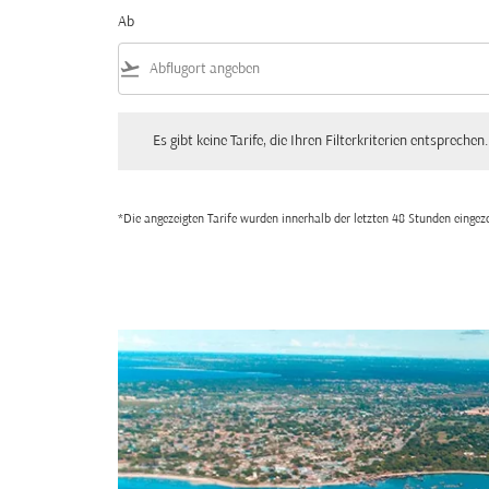
Ab
flight_takeoff
Es gibt keine Tarife, die Ihren Filterkriterien entsprechen. Bitte
Es gibt keine Tarife, die Ihren Filterkriterien entsprechen.
*Die angezeigten Tarife wurden innerhalb der letzten 48 Stunden einge