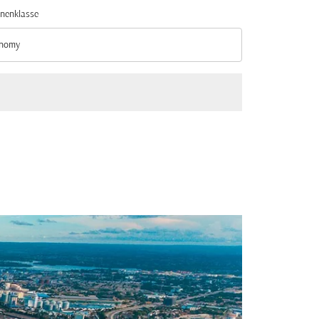
nenklasse
nomy
nenklasse option Economy Selected