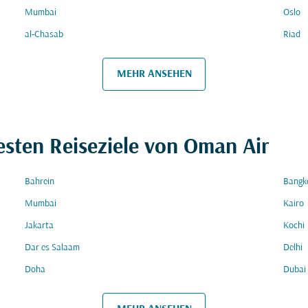
Mumbai
Oslo
al-Chasab
Riad
MEHR ANSEHEN
esten Reiseziele von Oman Air
Bahrein
Bangk
Mumbai
Kairo
Jakarta
Kochi
Dar es Salaam
Delhi
Doha
Dubai