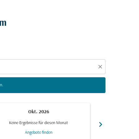
n zu interagieren, um Angebote zu finden.
am
close
n.
Okt. 2026
N
chevron_right
Keine Ergebnisse für diesen Monat
Keine Ergebn
Angebote finden
Ang