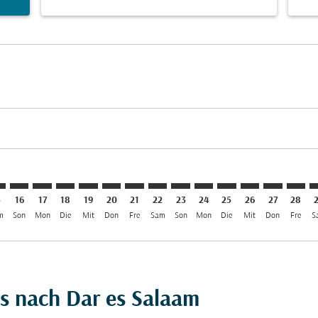
aimer. Angebote finden
isclaimer. Angebote finden
rs-disclaimer. Angebote finden
offers-disclaimer. Angebote finden
iew-offers-disclaimer. Angebote finden
mp-view-offers-disclaimer. Angebote finden
R: cmp-view-offers-disclaimer. Angebote finden
R–DAR: cmp-view-offers-disclaimer. Angebote finden
AAR–DAR: cmp-view-offers-disclaimer. Angebote finden
AAR–DAR: cmp-view-offers-disclaimer. Angebote find
AAR–DAR: cmp-view-offers-disclaimer. Angebote 
AAR–DAR: cmp-view-offers-disclaimer. Angeb
AAR–DAR: cmp-view-offers-disclaimer. A
AAR–DAR: cmp-view-offers-disclaime
AAR–DAR: cmp-view-offers-discl
AAR–DAR: cmp-view-offers-d
AAR–DAR: cmp-view-off
AAR–DAR: cmp-view
AAR–DAR: cmp-
AAR–DAR: 
AAR–D
A
5
16
17
18
19
20
21
22
23
24
25
26
27
28
m
Son
Mon
Die
Mit
Don
Fre
Sam
Son
Mon
Die
Mit
Don
Fre
S
s nach Dar es Salaam