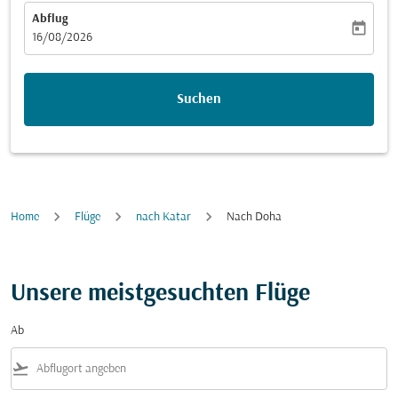
Abflug
today
fc-booking-departure-date-aria-label
16/08/2026
Suchen
Home
Flüge
nach Katar
Nach Doha
Unsere meistgesuchten Flüge
Ab
flight_takeoff