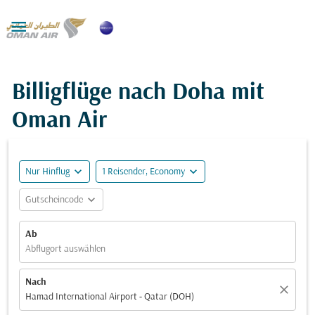

Billigflüge nach Doha mit
Oman Air
expand_more
expand_more
Nur Hinflug
1 Reisender, Economy
expand_more
Gutscheincode
Ab
Abflugort auswählen
Nach
close
Hamad International Airport - Qatar (DOH)