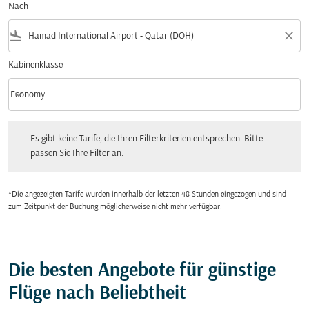
Nach
flight_land
close
Kabinenklasse
keyboard_arrow_down
Economy
Kabinenklasse option Economy Selected
Es gibt keine Tarife, die Ihren Filterkriterien entsprechen. Bitte passen Sie Ihre Fi
Es gibt keine Tarife, die Ihren Filterkriterien entsprechen. Bitte
passen Sie Ihre Filter an.
*Die angezeigten Tarife wurden innerhalb der letzten 48 Stunden eingezogen und sind
zum Zeitpunkt der Buchung möglicherweise nicht mehr verfügbar.
Die besten Angebote für günstige
Flüge nach Beliebtheit