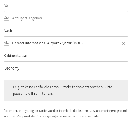
Ab
flight_takeoff
Nach
flight_land
close
Kabinenklasse
keyboard_arrow_down
Economy
Kabinenklasse option Economy Selected
Es gibt keine Tarife, die Ihren Filterkriterien entsprechen. Bitte passen Sie Ihre Fi
Es gibt keine Tarife, die Ihren Filterkriterien entsprechen. Bitte
passen Sie Ihre Filter an.
footer : *Die angezeigten Tarife wurden innerhalb der letzten 48 Stunden eingezogen und
sind zum Zeitpunkt der Buchung möglicherweise nicht mehr verfügbar.