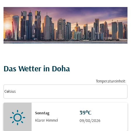
Das Wetter in Doha
Temperatureinheit
:
Weather unit option Celsius Selected
keyboard_arrow_down
Celsius
39°C
Sonntag
Klarer Himmel
09/08/2026